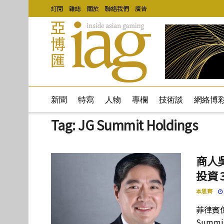
訂閱
雜誌
關於
聯絡我們
廣告
新聞
特寫
人物
專欄
技術談
網絡博
Tag:
JG Summit Holdings
商人吳
投資 
本思齊
菲律賓億
Summ