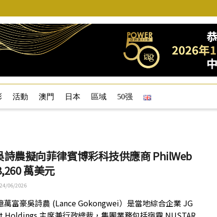
彩
活動
澳門
日本
區域
50强
詩農擬向菲律賓博彩科技供應商 PhilWeb
3,260 萬美元
24/06/2026
萬富豪吳詩農 (Lance Gokongwei）是當地綜合企業 JG
it Holdings 主席兼行政總裁，集團業務包括宿霧 NUSTAR