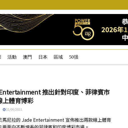
彩
活動
澳門
日本
區域
50强
e Entertainment 推出針對印度、菲律賓市
線上體育博彩
11/06/2021
馬尼拉的 Jade Entertainment 宣佈推出兩款線上體育
主要面向不斷增長的菲律賓和印度博彩市場。