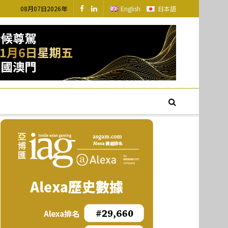
08月07日2026年
English
日本語