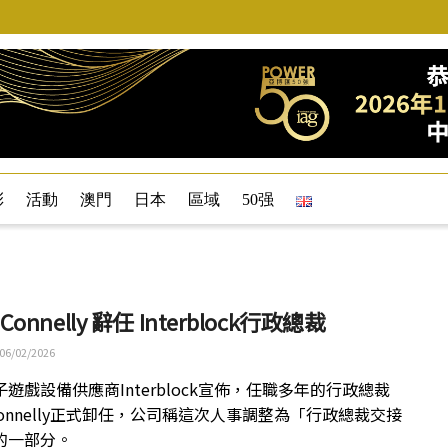
彩
活動
澳門
日本
區域
50强
 Connelly 辭任 Interblock行政總裁
06/02/2026
遊戲設備供應商Interblock宣佈，任職多年的行政總裁
 Connelly正式卸任，公司稱這次人事調整為「行政總裁交接
的一部分。