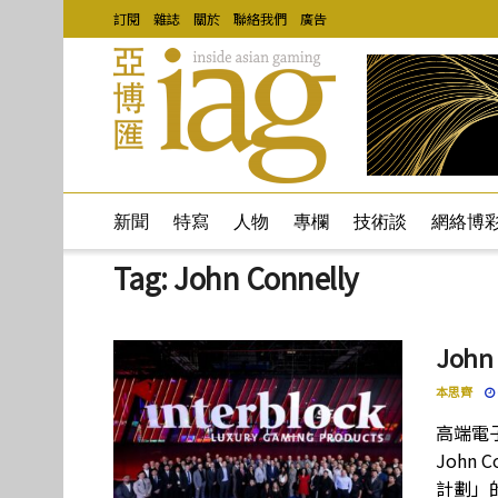
訂閱
雜誌
關於
聯絡我們
廣告
新聞
特寫
人物
專欄
技術談
網絡博
Tag:
John Connelly
John
本思齊
高端電子
John
計劃」