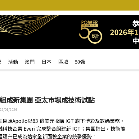
彩
活動
澳門
日本
區域
50强
T籌組成新集團 亞太市場成技術試點
22/01/2026
巨頭Apollo以63 億美元收購 IGT 旗下博彩及數碼業務，
科技企業 Everi 完成整合組建新 IGT；集團指出，技術能
幅躍升已成為這家全新面貌企業的競爭優勢。