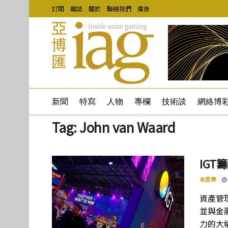
訂閱
雜誌
關於
聯絡我們
廣告
新聞
特寫
人物
專欄
技術談
網絡博
Tag:
John van Waard
IG
本思齊
資產管理
並與金融
力的大