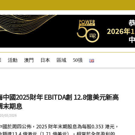
彩
活動
澳門
日本
區域
50强
中國2025財年 EBITDA創 12.8億美元新高
調末期息
20/03/2026
國於周四公佈，2025 財年末期股息為每股0.353 港元，
額達13.4 億港元（1.71 億美元），相當於全年盈利的