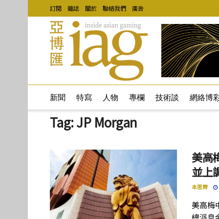
訂閱
雜誌
關於
聯絡我們
廣告
新聞
特寫
人物
專欄
技術談
網絡博
Tag:
JP Morgan
美高梅
並上
本思齊
美高梅中
總派息金