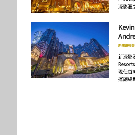
濠影滙
Kev
Andr
新聞編輯部
新濠影
Resorts
現任首席
運副總