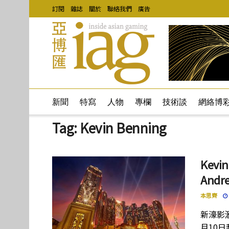
訂閱
雜誌
關於
聯絡我們
廣告
新聞
特寫
人物
專欄
技術談
網絡博
Tag:
Kevin Benning
Kev
And
本思齊
新濠影滙
月10日