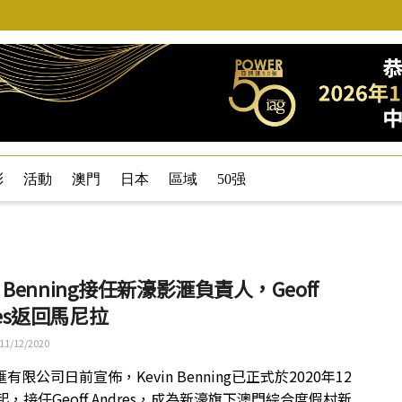
彩
活動
澳門
日本
區域
50强
in Benning接任新濠影滙負責人，Geoff
res返回馬尼拉
11/12/2020
有限公司日前宣佈，Kevin Benning已正式於2020年12
起，接任Geoff Andres，成為新濠旗下澳門綜合度假村新