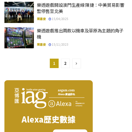
樂透遊戲開設澳門生產線 陳捷：中美貿易影響
暫停售至北美
陳嘉俊
15/04/2025
樂透遊戲推出兩款以機車及草原為主題的角子
機
陳嘉俊
15/11/2023
1
2