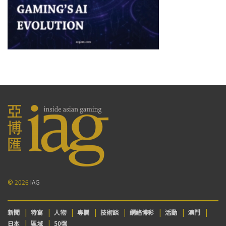
© 2026
IAG
新聞
特寫
人物
專欄
技術談
網絡博彩
活動
澳門
日本
區域
50强