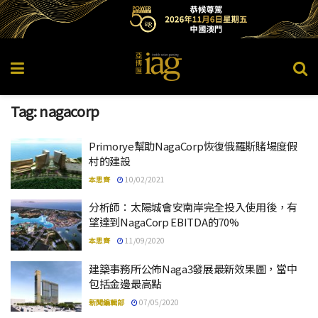
Tag:
nagacorp
Primorye幫助NagaCorp恢復俄羅斯賭場度假
村的建設
本思齊
10/02/2021
分析師：太陽城會安南岸完全投入使用後，有
望達到NagaCorp EBITDA的70%
本思齊
11/09/2020
建築事務所公佈Naga3發展最新效果圖，當中
包括金邊最高點
新聞編輯部
07/05/2020