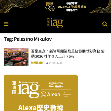
Tag:
Palasino Mikulov
百樂皇宫：新賭場開業及重點發展博彩業務 帶
動 2026 財年收入上升 7.6%
新聞編輯部
24/06/2026