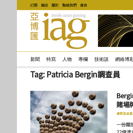
訂閱
雜誌
關於
聯絡我們
廣告
新聞
特寫
人物
專欄
技術談
網絡博
Tag:
Patricia Bergin調查員
Be
賭場
卓弈及本思
一份關
22億