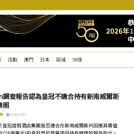
彩
活動
澳門
日本
區域
50强
rgin調查報告認為皇冠不適合持有新南威爾斯
牌照
齊
10/02/2021
於皇冠度假酒店集團是否適合在新南威爾斯州因應其價值
澳元(16億美元)的皇冠悉尼發展項目持有賭牌的報告指出，