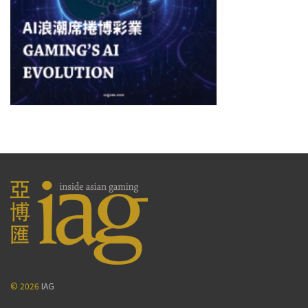
© 2026
IAG