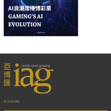
© 2026
IAG