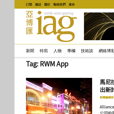
訂閱
雜誌
關於
聯絡我們
廣告
新聞
特寫
人物
專欄
技術談
網絡博
Tag:
RWM App
馬尼拉雲
出新
新聞編輯部
Allia
公司的