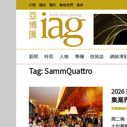
訂閱
雜誌
關於
聯絡我們
廣告
新聞
特寫
人物
專欄
技術談
網絡博
Tag:
SammQuattro
202
集業
新聞編輯部
周二晚
大利餐