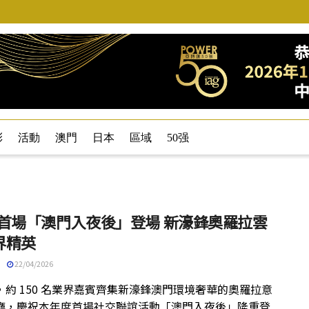
彩
活動
澳門
日本
區域
50强
6 首場「澳門入夜後」登場 新濠鋒奧羅拉雲
界精英
22/04/2026
，約 150 名業界嘉賓齊集新濠鋒澳門環境奢華的奧羅拉意
廳，慶祝本年度首場社交聯誼活動「澳門入夜後」隆重登