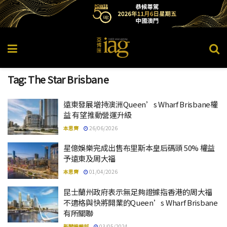
Tag:
The Star Brisbane
遠東發展增持澳洲Queen’s Wharf Brisbane權
益 有望推動營運升級
本思齊
26/06/2026
星億娛樂完成出售布里斯本皇后碼頭 50% 權益
予遠東及周大福
本思齊
01/04/2026
昆士蘭州政府表示無足夠證據指香港的周大福
不適格與快將開業的Queen’s Wharf Brisbane
有所關聯
新聞編輯部
03/05/2024