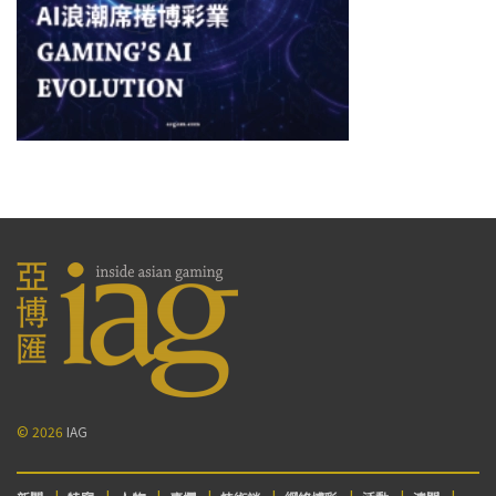
© 2026
IAG