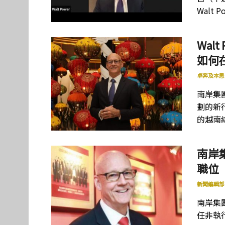
Walt
Wal
如何
卓弈及本思
南岸集團
劃的新
的越南
南岸集
職位
新聞編輯部
南岸集團
任非執