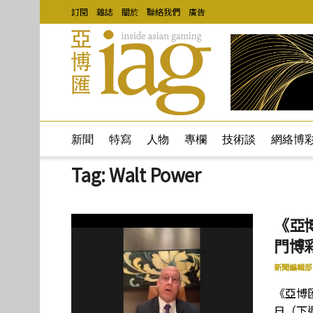
訂閱
雜誌
關於
聯絡我們
廣告
新聞
特寫
人物
專欄
技術談
網絡博
Tag:
Walt Power
《亞博
門博
新聞編輯部
《亞博
日（下週