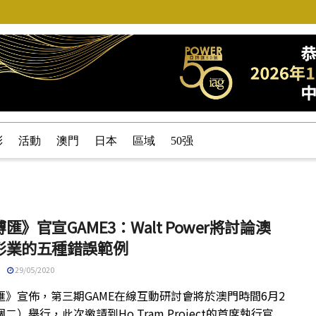
彩
活動
澳門
日本
區域
50强
匯》官宣GAME3：Walt Power將討論澳
彩業的五種錯誤範例
29/05/2020
匯》宣佈，第三期GAME在線互動研討會將於澳門時間6月2
二）舉行，此次邀請到Ho Tram Project的首席執行官