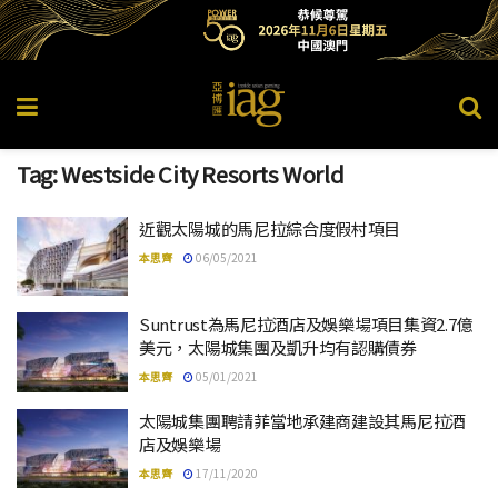
Tag:
Westside City Resorts World
近觀太陽城的馬尼拉綜合度假村項目
本思齊
06/05/2021
Suntrust為馬尼拉酒店及娛樂場項目集資2.7億
美元，太陽城集團及凱升均有認購債券
本思齊
05/01/2021
太陽城集團聘請菲當地承建商建設其馬尼拉酒
店及娛樂場
本思齊
17/11/2020