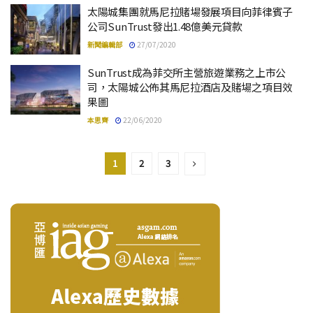
太陽城集團就馬尼拉賭場發展項目向菲律賓子
公司SunTrust發出1.48億美元貸款
新聞編輯部
27/07/2020
SunTrust成為菲交所主營旅遊業務之上市公
司，太陽城公佈其馬尼拉酒店及賭場之項目效
果圖
本思齊
22/06/2020
1
2
3