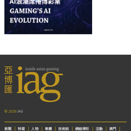
© 2026
IAG
新聞
特寫
人物
專欄
技術談
網絡博彩
活動
澳門