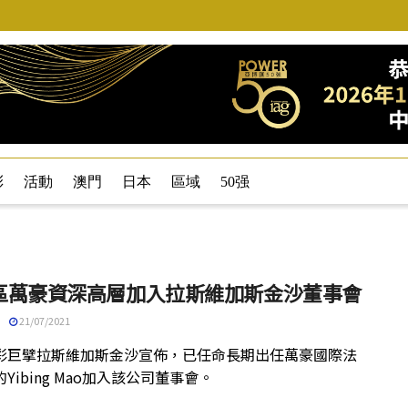
彩
活動
澳門
日本
區域
50强
區萬豪資深高層加入拉斯維加斯金沙董事會
21/07/2021
彩巨擘拉斯維加斯金沙宣佈，已任命長期出任萬豪國際法
Yibing Mao加入該公司董事會。