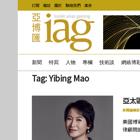
訂閱
雜誌
關於
聯絡我們
廣告
新聞
特寫
人物
專欄
技術談
網絡博
Tag:
Yibing Mao
亞太
新聞編輯部
美國博
律顧問的