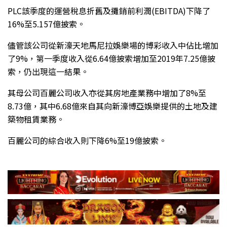
PLC該季度的運營稅息折舊及攤銷前利潤(EBITDA)下降了
16%至5.157億披索。
儘管該公司從新濠天地馬尼拉娛樂場的博彩收入中佔比增加
了9%，第一季度收入從6.64億披索增加至2019年7.25億披
索，仍出現這一結果。
其母公司百麗公司收入亦從其房地產業務中增加了8%至
8.73億，其中6.68億來自其向新濠博亞娛樂提供的土地及建
築物租賃業務。
百麗公司的綜合收入則下降6%至19億披索。