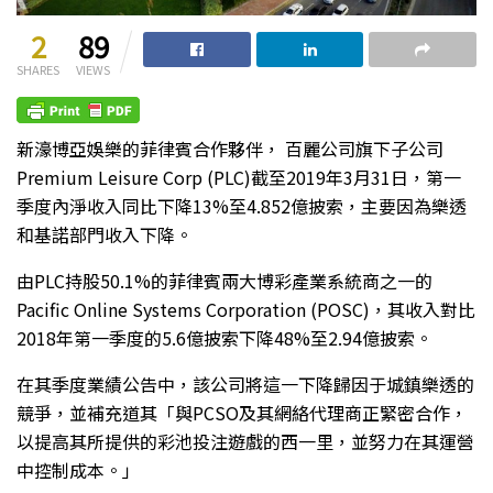
2
89
SHARES
VIEWS
新濠博亞娛樂的菲律賓合作夥伴， 百麗公司旗下子公司
Premium Leisure Corp (PLC)截至2019年3月31日，第一
季度內淨收入同比下降13%至4.852億披索，主要因為樂透
和基諾部門收入下降。
由PLC持股50.1%的菲律賓兩大博彩產業系統商之一的
Pacific Online Systems Corporation (POSC)，其收入對比
2018年第一季度的5.6億披索下降48%至2.94億披索。
在其季度業績公告中，該公司將這一下降歸因于城鎮樂透的
競爭，並補充道其「與PCSO及其網絡代理商正緊密合作，
以提高其所提供的彩池投注遊戲的西一里，並努力在其運營
中控制成本。」