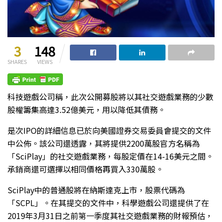
3
148
SHARES
VIEWS
科技遊戲公司稱，此次公開募股將以其社交遊戲業務的少數
股權籌集高達3.52億美元，用以降低其債務。
是次IPO的詳細信息已於向美國證券交易委員會提交的文件
中公佈。該公司還透露，其將提供2200萬股官方名稱為
「SciPlay」的社交遊戲業務，每股定價在14-16美元之間。
承銷商還可選擇以相同價格再買入330萬股。
SciPlay中的普通股將在納斯達克上市，股票代碼為
「SCPL」。在其提交的文件中，科學遊戲公司還提供了在
2019年3月31日之前第一季度其社交遊戲業務的財報預估，