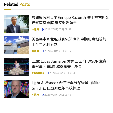
Related
Posts
晨麗度假村東主Enrique Razon Jr 登上福布斯菲
律賓首富寶座 身家遙遙領先
本思齊
2026年08月07日 09:57
美高梅中國兌現派息承諾 宣佈中期股息相等於
上半年純利五成
本思齊
2026年08月07日 09:47
22 歲 Lucas Jumalon 勇奪 2026 年 WSOP 主賽
事冠軍，贏取1,000 萬美元獎金
新聞編輯部
2026年08月07日 09:30
Light & Wonder 委任行業資深從業員Mike
Smith 出任亞洲區董事總經理
本思齊
2026年08月06日 09:46