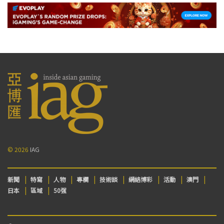
© 2026
IAG
新聞
特寫
人物
專欄
技術談
網絡博彩
活動
澳門
日本
區域
50强