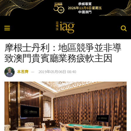
摩根士丹利：地區競爭並非導
致澳門貴賓廳業務疲軟主因
本思齊
2019年05月06日 08:40