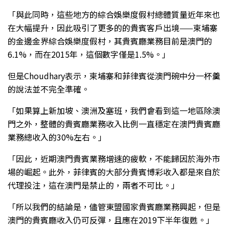
「與此同時，這些地方的綜合娛樂度假村總體質量近年來也
在大幅提升，因此吸引了更多的的貴賓客戶出境——柬埔寨
的金邊金界綜合娛樂度假村，其貴賓廳業務目前是澳門的
6.1%，而在2015年，這個數字僅是1.5%。」
但是Choudhary表示，柬埔寨和菲律賓從澳門碗中分一杯羹
的說法並不完全準確。
「如果算上新加坡、澳洲及塞班，我們會看到這一地區除澳
門之外，整體的貴賓廳業務收入比例一直穩定在澳門貴賓廳
業務總收入的30%左右。」
「因此，近期澳門貴賓業務增速的疲軟，不能歸因於海外市
場的崛起。此外，菲律賓的大部分貴賓博彩收入都是來自於
代理投注，這在澳門是禁止的，兩者不可比。」
「所以我們的結論是，儘管東盟國家貴賓廳業務興起，但是
澳門的貴賓廳收入仍可反彈，且應在2019下半年復甦。」