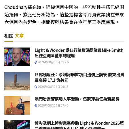
Choudhary補充道，近幾個月中國的一些流動性指標已經開
始扭轉，據此他分析認為，這些指標會令到貴賓業務在未來
六個月內有起色，相關復甦結果會在今年第三季度顯現。
相關
文章
Light & Wonder 委任行業資深從業員Mike Smith
出任亞洲區董事總經理
2026年08月06日 09:46
世邦魏理仕：永利阿聯酋項目造價上調後 股東出資
最高達 17.1 億美元
2026年08月06日 09:35
澳門治安警察局人事變動，伍素萍委任為新局長
2026年08月06日 07:43
博彩及網上博彩業務帶動 Light & Wonder 2026第
二季增長經調整 EBITDA 達 3.83 億美元