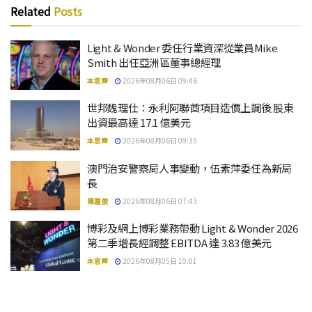
Related
Posts
Light & Wonder 委任行業資深從業員Mike
Smith 出任亞洲區董事總經理
本思齊
2026年08月06日 09:46
世邦魏理仕：永利阿聯酋項目造價上調後 股東
出資最高達 17.1 億美元
本思齊
2026年08月06日 09:35
澳門治安警察局人事變動，伍素萍委任為新局
長
陳嘉俊
2026年08月06日 07:43
博彩及網上博彩業務帶動 Light & Wonder 2026
第二季增長經調整 EBITDA 達 3.83 億美元
本思齊
2026年08月05日 10:01