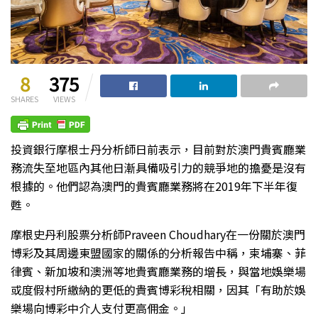
8
375
SHARES
VIEWS
投資銀行摩根士丹分析師日前表示，目前對於澳門貴賓廳業
務流失至地區內其他日漸具備吸引力的競爭地的擔憂是沒有
根據的。他們認為澳門的貴賓廳業務將在2019年下半年復
甦。
摩根史丹利股票分析師Praveen Choudhary在一份關於澳門
博彩及其周邊東盟國家的關係的分析報告中稱，柬埔寨、菲
律賓、新加坡和澳洲等地貴賓廳業務的增長，與當地娛樂場
或度假村所繳納的更低的貴賓博彩稅相關，因其「有助於娛
樂場向博彩中介人支付更高佣金。」