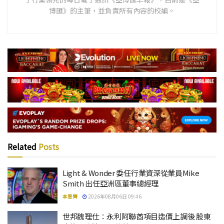
博匯》的主筆，並負責所有內容的校編。
Related
Posts
Light & Wonder 委任行業資深從業員Mike
Smith 出任亞洲區董事總經理
本思齊
2026年08月06日 09:46
世邦魏理仕：永利阿聯酋項目造價上調後 股東