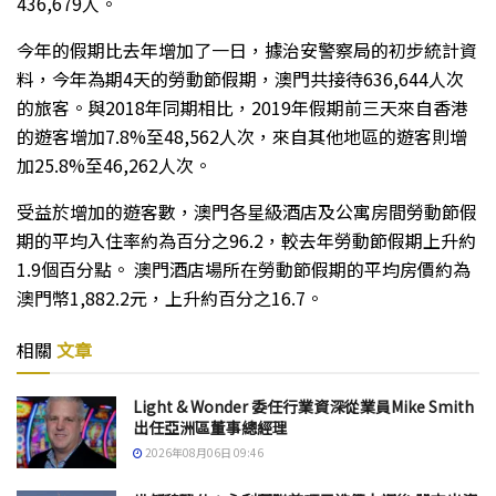
436,679人。
今年的假期比去年增加了一日，據治安警察局的初步統計資
料，今年為期4天的勞動節假期，澳門共接待636,644人次
的旅客。與2018年同期相比，2019年假期前三天來自香港
的遊客增加7.8%至48,562人次，來自其他地區的遊客則增
加25.8%至46,262人次。
受益於增加的遊客數，澳門各星級酒店及公寓房間勞動節假
期的平均入住率約為百分之96.2，較去年勞動節假期上升約
1.9個百分點。 澳門酒店場所在勞動節假期的平均房價約為
澳門幣1,882.2元，上升約百分之16.7。
相關
文章
Light & Wonder 委任行業資深從業員Mike Smith
出任亞洲區董事總經理
2026年08月06日 09:46