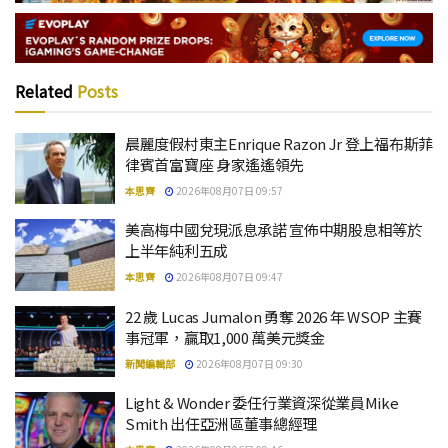
Related
Posts
晨麗度假村東主Enrique Razon Jr 登上福布斯菲
律賓首富寶座 身家遙遙領先
本思齊
2026年08月07日 09:57
美高梅中國兌現派息承諾 宣佈中期股息相等於
上半年純利五成
本思齊
2026年08月07日 09:47
22 歲 Lucas Jumalon 勇奪 2026 年 WSOP 主賽
事冠軍，贏取1,000 萬美元獎金
新聞編輯部
2026年08月07日 09:30
Light & Wonder 委任行業資深從業員Mike
Smith 出任亞洲區董事總經理