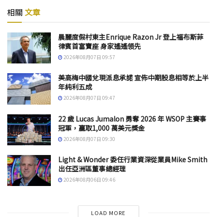
相關
文章
晨麗度假村東主Enrique Razon Jr 登上福布斯菲
律賓首富寶座 身家遙遙領先
2026年08月07日 09:57
美高梅中國兌現派息承諾 宣佈中期股息相等於上半
年純利五成
2026年08月07日 09:47
22 歲 Lucas Jumalon 勇奪 2026 年 WSOP 主賽事
冠軍，贏取1,000 萬美元獎金
2026年08月07日 09:30
Light & Wonder 委任行業資深從業員Mike Smith
出任亞洲區董事總經理
2026年08月06日 09:46
LOAD MORE