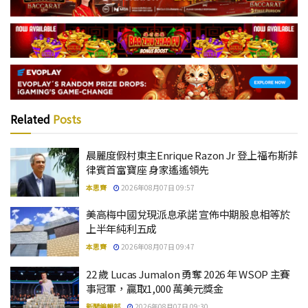
Related
Posts
晨麗度假村東主Enrique Razon Jr 登上福布斯菲
律賓首富寶座 身家遙遙領先
本思齊
2026年08月07日 09:57
美高梅中國兌現派息承諾 宣佈中期股息相等於
上半年純利五成
本思齊
2026年08月07日 09:47
22 歲 Lucas Jumalon 勇奪 2026 年 WSOP 主賽
事冠軍，贏取1,000 萬美元獎金
新聞編輯部
2026年08月07日 09:30