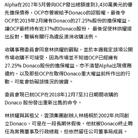
Alpha在2017年5月曾向OCP發出總額達到3,430萬美元的優
先擔保債券，OCP亦曾被給予Donaco的認股權，最後令
OCP於2019年2月擁有Donaco的27.25%股份的擔保權益，
讓OCP最終持有近37%的Donaco股份， 最後促使林拱耀提
出反對，聲稱有關行為違反澳洲收購法例。
收購事務委員會同意林拱耀的觀點，並於本週裁定該項公開
市場收購不可接受，因為市場並不知道OCP已經擁有
27.25% Donaco股份的擔保權益，亦不清楚Alpha出現債務
違約，以及那些OCP在取得Donaco重大權益前所作出的行
動，可能會妨礙該情況的披露。
委員會現已就OCP在2018年12月7至31日期間收購的
Donaco 股份發出重新出售的命令。
林拱耀與其祖父、雲頂集團創辦人林梧桐於2002年共同創
立Donaco，可是在一段長期休假後，他就被Donaco終止聘
任為常務董事及行政總裁，但依然留任公司董事局成員。