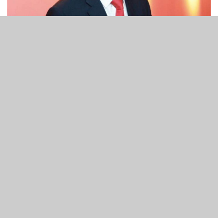
8
393
SHARES
VIEWS
南岸集團非執行董事兼前行政總裁、澳門十三第酒店持有人
Walt Power否認近日有關他即將辭任的報導，並稱將繼續
擔任酒店非執行董事一職。
在接受《亞博匯》獨家採訪時 Power 表示：「鑑於有關澳
門十三第酒店的博彩經營許可審批延誤，我與董事會一致同
意，從2019年5月1日起我將從行政總裁調任為非執行董
事。在公司的公告中使用了『調任』一詞是經過精心挑選
的。有關我的新調任和辭任行政總裁只是公司暫時性的戰略
措施。」
「我的表現如何便由他人來評論吧。但是，我是經過董事會