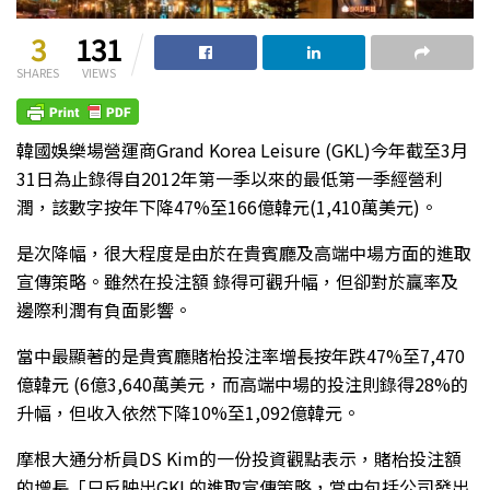
3
131
SHARES
VIEWS
韓國娛樂場營運商Grand Korea Leisure (GKL)今年截至3月
31日為止錄得自2012年第一季以來的最低第一季經營利
潤，該數字按年下降47%至166億韓元(1,410萬美元)。
是次降幅，很大程度是由於在貴賓廳及高端中場方面的進取
宣傳策略。雖然在投注額 錄得可觀升幅，但卻對於贏率及
邊際利潤有負面影響。
當中最顯著的是貴賓廳賭枱投注率增長按年跌47%至7,470
億韓元 (6億3,640萬美元，而高端中場的投注則錄得28%的
升幅，但收入依然下降10%至1,092億韓元。
摩根大通分析員DS Kim的一份投資觀點表示，賭枱投注額
的增長「只反映出GKL的進取宣傳策略，當中包括公司發出