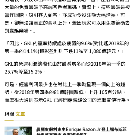
大量的免費籌碼予高端客戶者籌碼。實際上，這些籌碼是被
當作回贈，吸引客人到客，亦成功令投注額大幅增長，可
是，卻無法讓真正的盈利上升，蓋因玩家可以用免費籌碼去
到贏娛樂場。」
「因此，GKL的贏率持續處於疲弱的9.6%(對比起2018年的
第一季的14.1%)博彩盈利則下跌11%至 1,080億韓元。」
GKL的營運利潤邊際也由於饋贈增多而從2018年第一季的
25.7%降至15.2%。
可是，經營利潤最少也在對比上一季時呈現一個向上的趨
勢，從2018年第四季的81億韓圜新低，上升 105百分點，
而摩根大通則表示GKL 已經開始減緩公司的進取宣傳行為。
相關
文章
晨麗度假村東主Enrique Razon Jr 登上福布斯菲