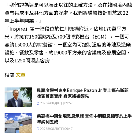
「我們認為這是可以長此以往的正確方法，及在韓國境內融
資有其成本及其他方面的好處。我們將繼續按計劃於2022
年上半年開業。」
「Inspire」第一階段位於仁川機場附近，佔地170萬平方
米，將擁有150張賭枱及700個博彩機台（EGM），一個可
容納15000人的綜藝館、一個室內可控制溫度的泳池及遊樂
設施、餐飲及零售、約19000平方米的會議廳及會展空間，
以及1250間酒店客房。
相關
文章
晨麗度假村東主Enrique Razon Jr 登上福布斯菲
律賓首富寶座 身家遙遙領先
2026年08月07日 09:57
美高梅中國兌現派息承諾 宣佈中期股息相等於上半
年純利五成
2026年08月07日 09:47