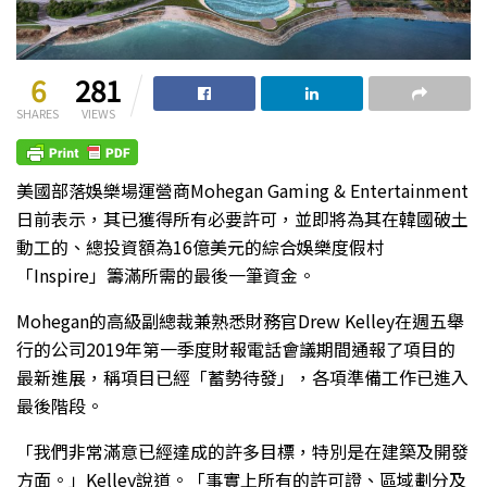
6
281
SHARES
VIEWS
美國部落娛樂場運營商Mohegan Gaming & Entertainment
日前表示，其已獲得所有必要許可，並即將為其在韓國破土
動工的、總投資額為16億美元的綜合娛樂度假村
「Inspire」籌滿所需的最後一筆資金。
Mohegan的高級副總裁兼熟悉財務官Drew Kelley在週五舉
行的公司2019年第一季度財報電話會議期間通報了項目的
最新進展，稱項目已經「蓄勢待發」，各項準備工作已進入
最後階段。
「我們非常滿意已經達成的許多目標，特別是在建築及開發
方面。」Kelley說道。「事實上所有的許可證、區域劃分及