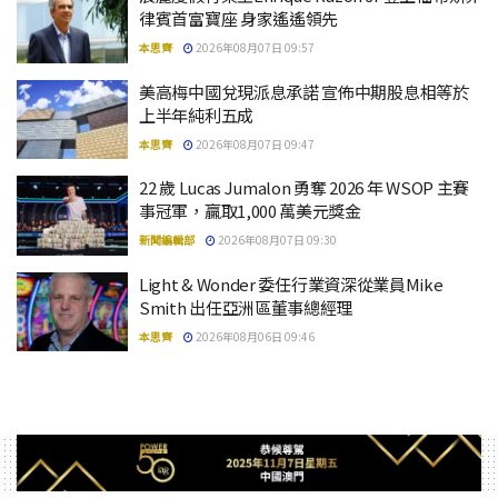
律賓首富寶座 身家遙遙領先
本思齊
2026年08月07日 09:57
美高梅中國兌現派息承諾 宣佈中期股息相等於
上半年純利五成
本思齊
2026年08月07日 09:47
22 歲 Lucas Jumalon 勇奪 2026 年 WSOP 主賽
事冠軍，贏取1,000 萬美元獎金
新聞編輯部
2026年08月07日 09:30
Light & Wonder 委任行業資深從業員Mike
Smith 出任亞洲區董事總經理
本思齊
2026年08月06日 09:46