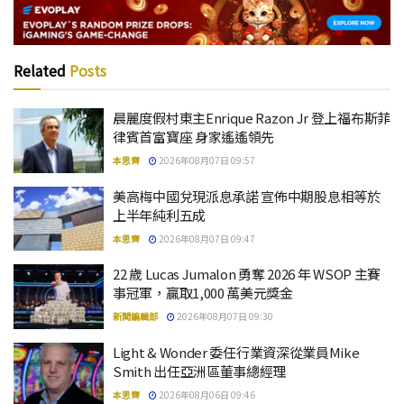
Related
Posts
晨麗度假村東主Enrique Razon Jr 登上福布斯菲
律賓首富寶座 身家遙遙領先
本思齊
2026年08月07日 09:57
美高梅中國兌現派息承諾 宣佈中期股息相等於
上半年純利五成
本思齊
2026年08月07日 09:47
22 歲 Lucas Jumalon 勇奪 2026 年 WSOP 主賽
事冠軍，贏取1,000 萬美元獎金
新聞編輯部
2026年08月07日 09:30
Light & Wonder 委任行業資深從業員Mike
Smith 出任亞洲區董事總經理
本思齊
2026年08月06日 09:46