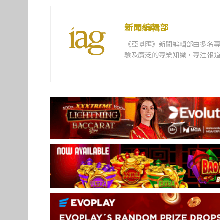
新聞編輯部
《亞博匯》新聞編輯部由多名
驗及廣泛的專業知識，專注報