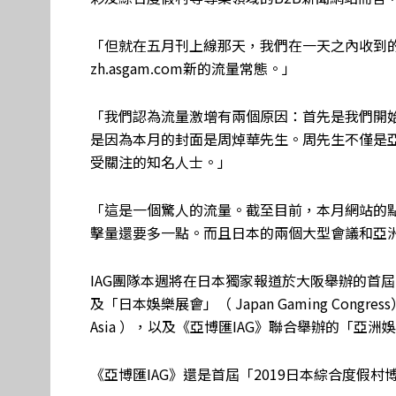
「但就在五月刊上線那天，我們在一天之內收到
zh.asgam.com新的流量常態。」
「我們認為流量激增有兩個原因：首先是我們開
是因為本月的封面是周焯華先生。周先生不僅是
受關注的知名人士。」
「這是一個驚人的流量。截至目前，本月網站的點
擊量還要多一點。而且日本的兩個大型會議和亞洲國
IAG團隊本週將在日本獨家報道於大阪舉辦的首屆「201
及「日本娛樂展會」（ Japan Gaming Con
Asia ），以及《亞博匯IAG》聯合舉辦的「亞洲娛樂大
《亞博匯IAG》還是首屆「2019日本綜合度假