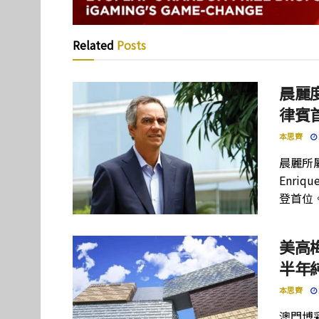
Related
Posts
晨麗度
律賓
本思齊
晨麗所屬母
Enriq
登首位
美高
半年
本思齊
澳門博彩