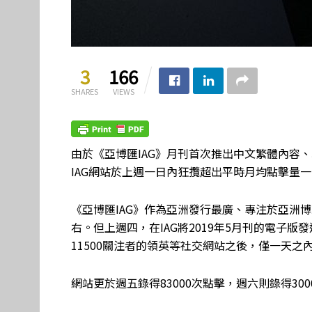
3
166
SHARES
VIEWS
由於《亞博匯IAG》月刊首次推出中文繁體內容
IAG網站於上週一日內狂攬超出平時月均點擊量
《亞博匯IAG》作為亞洲發行最廣、專注於亞洲博
右。但上週四，在IAG將2019年5月刊的電子版
11500關注者的領英等社交網站之後，僅一天之內，a
網站更於週五錄得83000次點擊，週六則錄得300