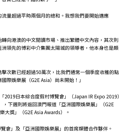
的流量超過平時兩個月的總和。我想我們要開始適應
始轉向港澳的中文閱讀市場、推出繁體中文內容，其次則
亞洲領先的博彩中介集團太陽城的領導者，他本身也是頗
擊次數已經超過50萬次，比我們通常一個季度收穫的點
際娛樂展（G2E Asia）尚未開始！」
9日本綜合度假村博覽會」（Japan IR Expo 2019）
gress），下週則將返回澳門報道「亞洲國際娛樂展」（G2E
獎」（G2E Asia Awards）。
村博覽會」及「亞洲國際娛樂展」的首席媒體合作夥伴。