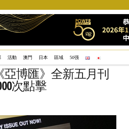
彩
活動
澳門
日本
區域
50强
—《亞博匯》全新五月刊
000次點擊