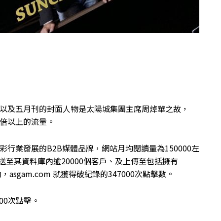
、以及五月刊的封面人物是太陽城集團主席周焯華之故，
一倍以上的流量。
彩行業發展的B2B媒體品牌，網站月均閱讀量為150000左
發送至其資料庫內逾20000個客戶、及上傳至包括擁有
sgam.com 就獲得破紀錄的347000次點擊數。
00次點擊。