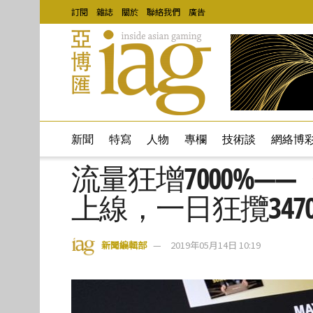
訂閱
雜誌
關於
聯絡我們
廣告
新聞
特寫
人物
專欄
技術談
網絡博
流量狂增7000%—
上線，一日狂攬347
新聞編輯部
2019年05月14日 10:19