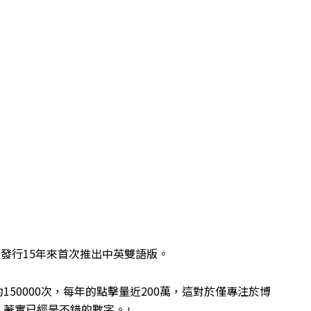
自發行15年來首次推出中英雙語版。
150000次，每年的點擊量近200萬，這對於僅專注於博
，著實已經是不錯的數字。」