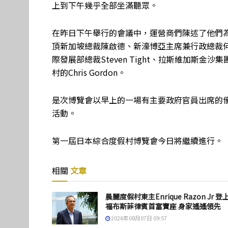
上到下午幾乎全部坐滿聽眾。
在昨日下午舉行的會議中，運營商們陳述了他們
頂新加坡總裁陳啟德、新濠博亞主席兼行政總裁何猷
際發展部總裁Steven Tight、拉斯維加斯金沙集團
村的Chris Gordon。
是次博覽會以早上的一場有主要政府官員出席的
活動。
第一屆日本綜合度假村博覽會今日將繼續進行。
相關
文章
晨麗度假村東主Enrique Razon Jr 登
福布斯菲律賓首富寶座 身家遙遙領先
2026年08月07日 09:57