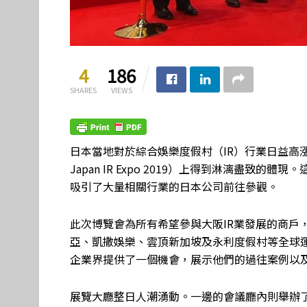
4
186
SHARES
VIEWS
日本當地對於綜合娛樂度假村（IR）行業日益高漲
Japan IR Expo 2019）上得到淋漓盡致的
吸引了大量相關行業的日本公司前往參觀。
此次博覽會為所有希望參與大阪IR業發展的商戶
亞、凱撒娛樂、雲頂新加坡及永利度假村等全球
企業界提供了一個機會，展示他們的過往案例以及
展覽大廳整日人潮湧動。一邊的會議廳內則舉辦了