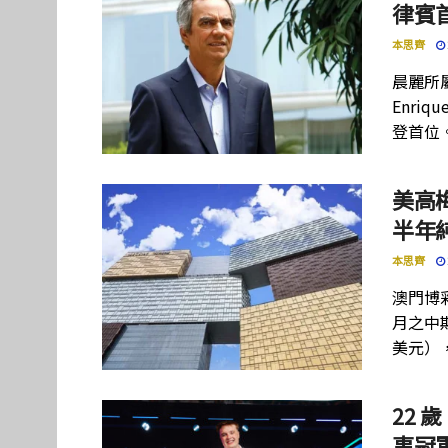
律賓
本思齊
晨麗所屬母
Enriq
登首位
美高
半年
本思齊
澳門博彩
月之中期
美元）
22 歲
事冠軍