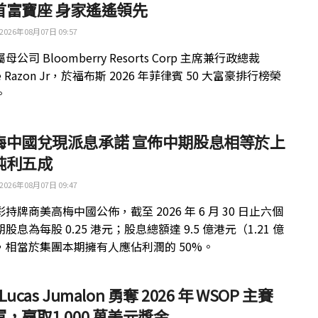
首富寶座 身家遙遙領先
2026年08月07日 09:57
公司 Bloomberry Resorts Corp 主席兼行政總裁
ue Razon Jr，於福布斯 2026 年菲律賓 50 大富豪排行榜榮
。
梅中國兌現派息承諾 宣佈中期股息相等於上
純利五成
2026年08月07日 09:47
持牌商美高梅中國公佈，截至 2026 年 6 月 30 日止六個
股息為每股 0.25 港元；股息總額達 9.5 億港元（1.21 億
，相當於集團本期擁有人應佔利潤的 50%。
 Lucas Jumalon 勇奪 2026 年 WSOP 主賽
，贏取1,000 萬美元獎金