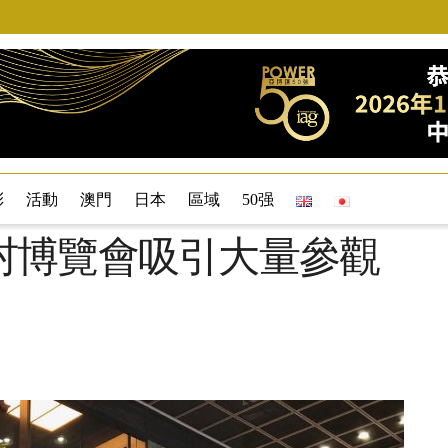
彩
活動
澳門
日本
區域
50强
村博覽會吸引大量參觀