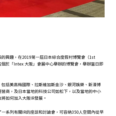
的興趣，在2019第一屆日本綜合度假村博覽會（1st
體現。這個於「Intex 大阪」會展中心舉辦的博覽會，舉辦當日即
，包括美高梅國際、拉斯維加斯金沙、銀河娛樂、新濠博
運營商，及日本當地的科技公司如松下，以及當地的中小
將如何加入大阪IR發展。
一系列有關IR的座談和討論會，可容納350人空間內從早