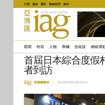
訂閱
雜誌
關於
聯絡我們
廣告
新聞
特寫
人物
專欄
技術談
網絡博
首屆日本綜合度假
者到訪
新聞編輯部
2019年05月16日 09:54