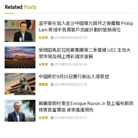
Related
Posts
温宇豪在加入金沙中國僅九個月之後離職 Philip
Lam 將接手負責客戶忠誠計劃的營銷崗位
本思齊
2026年08月10日 09:59
受岡田馬尼拉拖累集團第二季業績 UEC 主攻大
眾市場及網上博彩謀求復蘇
本思齊
2026年08月10日 09:49
中國將於9月15日實行新出入境管控
陳嘉俊
2026年08月08日 07:38
晨麗度假村東主Enrique Razon Jr 登上福布斯菲
律賓首富寶座 身家遙遙領先
本思齊
2026年08月07日 09:57