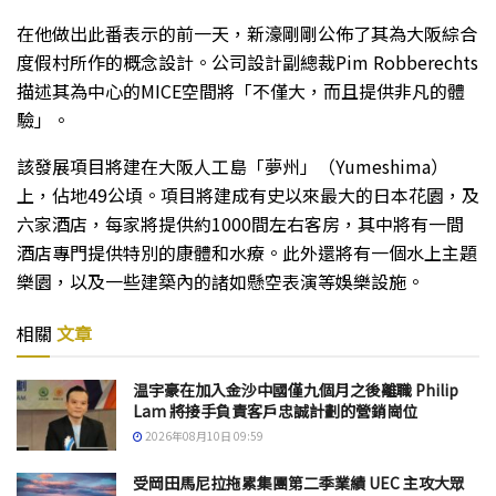
在他做出此番表示的前一天，新濠剛剛公佈了其為大阪綜合
度假村所作的概念設計。公司設計副總裁Pim Robberechts
描述其為中心的MICE空間將「不僅大，而且提供非凡的體
驗」。
該發展項目將建在大阪人工島「夢州」（Yumeshima）
上，佔地49公頃。項目將建成有史以來最大的日本花園，及
六家酒店，每家將提供約1000間左右客房，其中將有一間
酒店專門提供特別的康體和水療。此外還將有一個水上主題
樂園，以及一些建築內的諸如懸空表演等娛樂設施。
相關
文章
温宇豪在加入金沙中國僅九個月之後離職 Philip
Lam 將接手負責客戶忠誠計劃的營銷崗位
2026年08月10日 09:59
受岡田馬尼拉拖累集團第二季業績 UEC 主攻大眾