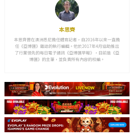
本思齊
本思齊曾在澳洲悉尼擔任體育記者，自2016年以來一直擔
任《亞博匯》雜誌的執行編輯。他於2017年4月協助推出
了行業領先的每日電子通訊《亞博匯早報》，目前是《亞
博匯》的主筆，並負責所有內容的校編。