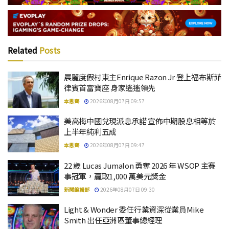
Related
Posts
晨麗度假村東主Enrique Razon Jr 登上福布斯菲
律賓首富寶座 身家遙遙領先
本思齊
2026年08月07日 09:57
美高梅中國兌現派息承諾 宣佈中期股息相等於
上半年純利五成
本思齊
2026年08月07日 09:47
22 歲 Lucas Jumalon 勇奪 2026 年 WSOP 主賽
事冠軍，贏取1,000 萬美元獎金
新聞編輯部
2026年08月07日 09:30
Light & Wonder 委任行業資深從業員Mike
Smith 出任亞洲區董事總經理