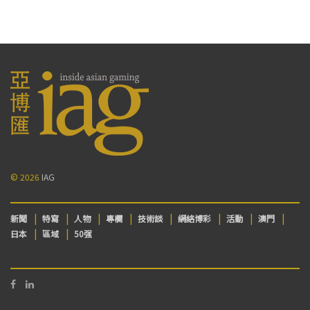
© 2026
IAG
新聞
特寫
人物
專欄
技術談
網絡博彩
活動
澳門
日本
區域
50强