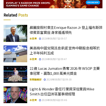
Related
Posts
晨麗度假村東主Enrique Razon Jr 登上福布斯菲
律賓首富寶座 身家遙遙領先
本思齊
2026年08月07日 09:57
美高梅中國兌現派息承諾 宣佈中期股息相等於
上半年純利五成
本思齊
2026年08月07日 09:47
22 歲 Lucas Jumalon 勇奪 2026 年 WSOP 主賽
事冠軍，贏取1,000 萬美元獎金
新聞編輯部
2026年08月07日 09:30
Light & Wonder 委任行業資深從業員Mike
Smith 出任亞洲區董事總經理
本思齊
2026年08月06日 09:46