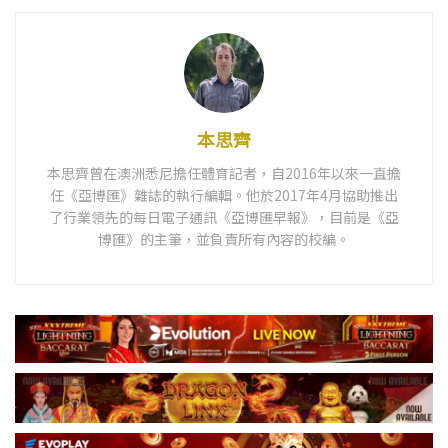
本思齊
本思齊曾在澳洲悉尼擔任體育記者，自2016年以來一直擔
任《亞博匯》雜誌的執行編輯。他於2017年4月協助推出
了行業領先的每日電子通訊《亞博匯早報》，目前是《亞
博匯》的主筆，並負責所有內容的校編。