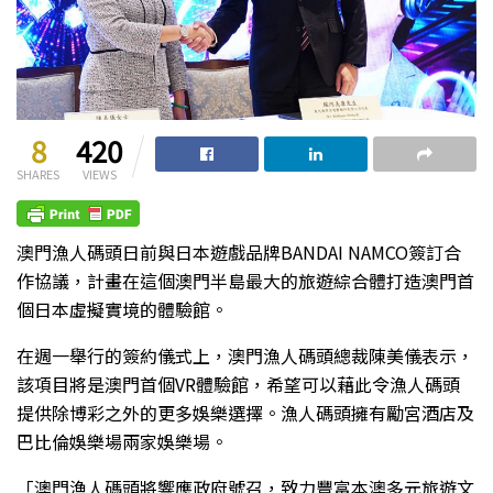
8
420
SHARES
VIEWS
澳門漁人碼頭日前與日本遊戲品牌BANDAI NAMCO簽訂合
作協議，計畫在這個澳門半島最大的旅遊綜合體打造澳門首
個日本虛擬實境的體驗館。
在週一舉行的簽約儀式上，澳門漁人碼頭總裁陳美儀表示，
該項目將是澳門首個VR體驗館，希望可以藉此令漁人碼頭
提供除博彩之外的更多娛樂選擇。漁人碼頭擁有勵宮酒店及
巴比倫娛樂場兩家娛樂場。
「澳門漁人碼頭將響應政府號召，致力豐富本澳多元旅遊文