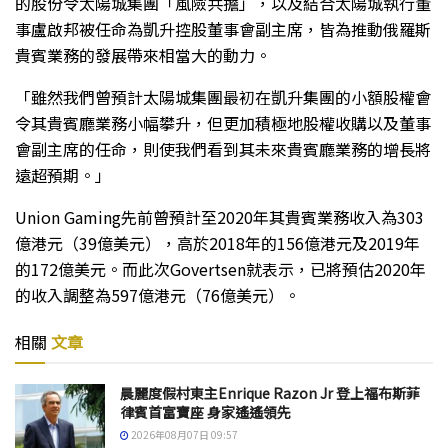
的股份令太陽城集團「風險共擔」，以及結合太陽城執行董
事盧啟邦被任命為凱升控股董事會副主席，皆為推動俄羅斯
貴賓業務的發展帶來相當大的動力。
「雖然我們曾預計太陽城集團最初在凱升集團的小額股權會
令其貴賓廳業務小幅攀升，但更加積極地股權收購以及董事
會副主席的任命，則使我們看到其未來貴賓廳業務的增長將
遠超預期。」
Union Gaming先前曾預計至2020年其貴賓業務收入為303
億港元（39億美元），高於2018年的156億港元及2019年
的172億美元。而此次Govertsen就表示，已將預估2020年
的收入調整為597億港元（76億美元）。
相關
文章
晨麗度假村東主Enrique Razon Jr 登上福布斯菲
律賓首富寶座 身家遙遙領先
2026年08月07日 09:57