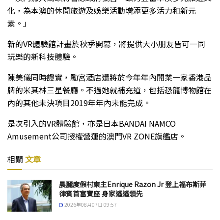
化，為本澳的休閒旅遊及娛樂活動增添更多活力和新元
素。」
新的VR體驗館計畫於秋季開幕，將提供大小朋友皆可一同
玩樂的新科技體驗。
陳美儀同時證實，勵宮酒店還將於今年年內開業一家香港品
牌的米其林三星餐廳。不過她就補充道，包括恐龍博物館在
內的其他未決項目2019年年內未能完成。
是次引入的VR體驗館，亦是日本BANDAI NAMCO
Amusement公司授權營運的澳門VR ZONE旗艦店。
相關
文章
晨麗度假村東主Enrique Razon Jr 登上福布斯菲
律賓首富寶座 身家遙遙領先
2026年08月07日 09:57