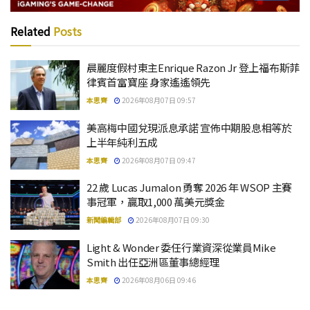
Related
Posts
晨麗度假村東主Enrique Razon Jr 登上福布斯菲
律賓首富寶座 身家遙遙領先
本思齊
2026年08月07日 09:57
美高梅中國兌現派息承諾 宣佈中期股息相等於
上半年純利五成
本思齊
2026年08月07日 09:47
22 歲 Lucas Jumalon 勇奪 2026 年 WSOP 主賽
事冠軍，贏取1,000 萬美元獎金
新聞編輯部
2026年08月07日 09:30
Light & Wonder 委任行業資深從業員Mike
Smith 出任亞洲區董事總經理
本思齊
2026年08月06日 09:46