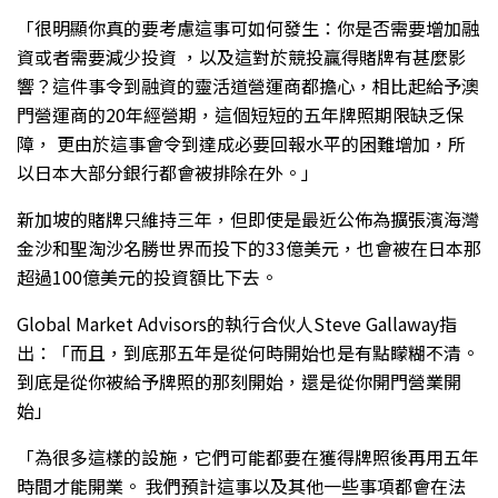
「很明顯你真的要考慮這事可如何發生：你是否需要增加融
資或者需要減少投資 ，以及這對於競投贏得賭牌有甚麼影
響？這件事令到融資的靈活道營運商都擔心，相比起給予澳
門營運商的20年經營期，這個短短的五年牌照期限缺乏保
障， 更由於這事會令到達成必要回報水平的困難增加，所
以日本大部分銀行都會被排除在外。」
新加坡的賭牌只維持三年，但即使是最近公佈為擴張濱海灣
金沙和聖淘沙名勝世界而投下的33億美元，也會被在日本那
超過100億美元的投資額比下去。
Global Market Advisors的執行合伙人Steve Gallaway指
出：「而且，到底那五年是從何時開始也是有點矇糊不清。
到底是從你被給予牌照的那刻開始，還是從你開門營業開
始」
「為很多這樣的設施，它們可能都要在獲得牌照後再用五年
時間才能開業。 我們預計這事以及其他一些事項都會在法