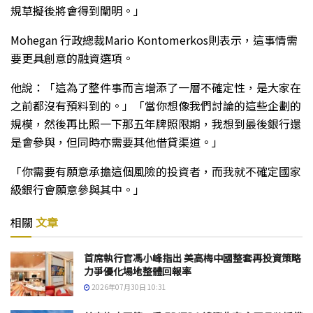
規草擬後將會得到闡明。」
Mohegan 行政總裁Mario Kontomerkos則表示，這事情需
要更具創意的融資選項。
他說：「這為了整件事而言增添了一層不確定性，是大家在
之前都沒有預料到的。」「當你想像我們討論的這些企劃的
規模，然後再比照一下那五年牌照限期，我想到最後銀行還
是會參與，但同時亦需要其他借貸渠道。」
「你需要有願意承擔這個風險的投資者，而我就不確定國家
級銀行會願意參與其中。」
相關
文章
首席執行官馮小峰指出 美高梅中國整套再投資策略
力爭優化場地整體回報率
2026年07月30日 10:31