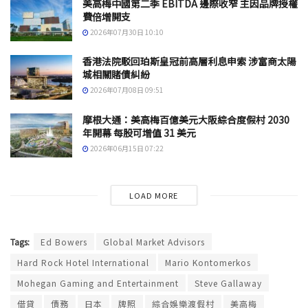
美高梅中國第二季 EBITDA 邊際收窄 主因品牌授權
費倍增開支
2026年07月30日 10:10
香港法院駁回珀斯皇冠前高層利息申索 涉富商太陽
城相關賭債糾紛
2026年07月08日 09:51
摩根大通：美高梅百億美元大阪綜合度假村 2030
年開幕 每股可增值 31 美元
2026年06月15日 07:22
LOAD MORE
Tags:
Ed Bowers
Global Market Advisors
Hard Rock Hotel International
Mario Kontomerkos
Mohegan Gaming and Entertainment
Steve Gallaway
借貸
債務
日本
牌照
綜合娛樂渡假村
美高梅