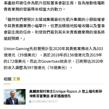
事盧啟邦被任命為凱升控股董事會副主席，皆為推動俄羅斯
貴賓業務的發展帶來相當大的動力。
「雖然我們曾預計太陽城集團最初在凱升集團的小額股權會
令其貴賓廳業務小幅攀升，但更加積極地股權收購以及董事
會副主席的任命，則使我們看到其未來貴賓廳業務的增長將
遠超預期。」
Union Gaming先前曾預計至2020年其貴賓業務收入為303
億港元（39億美元），高於2018年的156億港元及2019年
的172億美元。而此次Govertsen就表示，已將預估2020年
的收入調整為597億港元（76億美元）。
相關
文章
晨麗度假村東主Enrique Razon Jr 登上福布斯菲
律賓首富寶座 身家遙遙領先
2026年08月07日 09:57