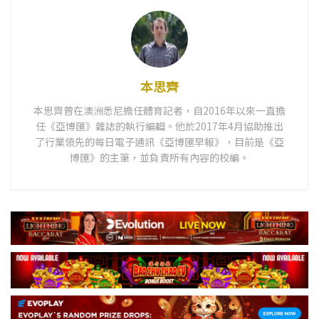
本思齊
本思齊曾在澳洲悉尼擔任體育記者，自2016年以來一直擔
任《亞博匯》雜誌的執行編輯。他於2017年4月協助推出
了行業領先的每日電子通訊《亞博匯早報》，目前是《亞
博匯》的主筆，並負責所有內容的校編。