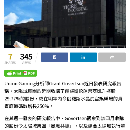
7
345
SHARES
VIEWS
Union Gaming分析師Grant Govertsen近日發表研究報告
稱，太陽城集團於近期收購了俄羅斯IR運營商凱升控股
29.77%的股份，或在明年內令俄羅斯水晶虎宮娛樂場的貴
賓廳轉碼數增長250%。
在其週一發表的研究報告中，Govertsen觀察到該四月收購
的股份令太陽城集團「風險共擔」，以及結合太陽城執行董