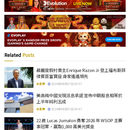
Related
Posts
晨麗度假村東主Enrique Razon Jr 登上福布斯菲
律賓首富寶座 身家遙遙領先
本思齊
2026年08月07日 09:57
美高梅中國兌現派息承諾 宣佈中期股息相等於
上半年純利五成
本思齊
2026年08月07日 09:47
22 歲 Lucas Jumalon 勇奪 2026 年 WSOP 主賽
事冠軍，贏取1,000 萬美元獎金