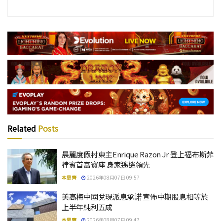
Related
Posts
晨麗度假村東主Enrique Razon Jr 登上福布斯菲
律賓首富寶座 身家遙遙領先
本思齊
2026年08月07日 09:57
美高梅中國兌現派息承諾 宣佈中期股息相等於
上半年純利五成
本思齊
2026年08月07日 09:47