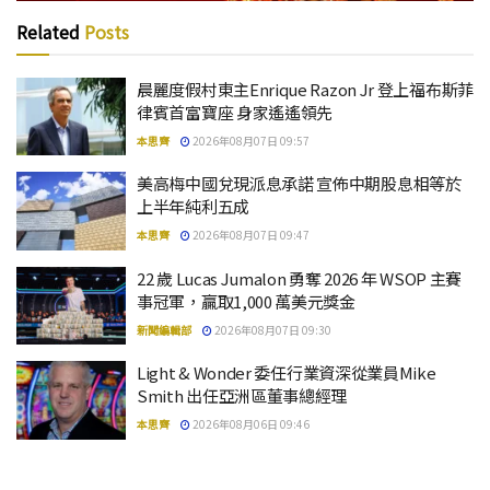
Related
Posts
晨麗度假村東主Enrique Razon Jr 登上福布斯菲
律賓首富寶座 身家遙遙領先
本思齊
2026年08月07日 09:57
美高梅中國兌現派息承諾 宣佈中期股息相等於
上半年純利五成
本思齊
2026年08月07日 09:47
22 歲 Lucas Jumalon 勇奪 2026 年 WSOP 主賽
事冠軍，贏取1,000 萬美元獎金
新聞編輯部
2026年08月07日 09:30
Light & Wonder 委任行業資深從業員Mike
Smith 出任亞洲區董事總經理
本思齊
2026年08月06日 09:46