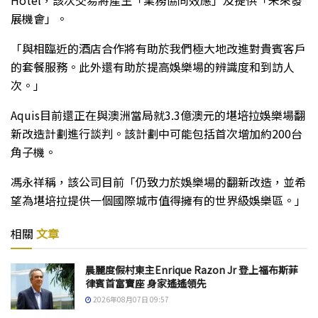
Hotel，該次交易將產生「業務協同效應」及提供「未來發
展機會」。
「與相臨近的酒店合作將有助於我們極大地改進對貴賓客戶
的套餐服務。此外還有助於提高娛樂場的辨識度和到訪人
次。」
Aquis目前還正在與澳洲當局就3.3億澳元的堪培拉娛樂場翻
新改造計劃進行談判。該計劃中可能包括首次增加約200台
角子機。
馮永祥稱，該公司目前「仍致力於娛樂場的翻新改造，並希
望為堪培拉提供一個國際城市值得擁有的世界級娛樂區。」
相關
文章
晨麗度假村東主Enrique Razon Jr 登上福布斯菲
律賓首富寶座 身家遙遙領先
2026年08月07日 09:57