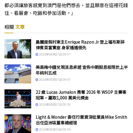
都必須讓旅客感覺到澳門是他們想去，並且願意在這裡花錢
住、看展會、吃飯和參加活動。」
相關
文章
晨麗度假村東主Enrique Razon Jr 登上福布斯菲
律賓首富寶座 身家遙遙領先
2026年08月07日 09:57
美高梅中國兌現派息承諾 宣佈中期股息相等於上半
年純利五成
2026年08月07日 09:47
22 歲 Lucas Jumalon 勇奪 2026 年 WSOP 主賽事
冠軍，贏取1,000 萬美元獎金
2026年08月07日 09:30
Light & Wonder 委任行業資深從業員Mike Smith
出任亞洲區董事總經理
2026年08月06日 09:46