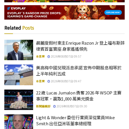
Related
Posts
晨麗度假村東主Enrique Razon Jr 登上福布斯菲
律賓首富寶座 身家遙遙領先
本思齊
2026年08月07日 09:57
美高梅中國兌現派息承諾 宣佈中期股息相等於
上半年純利五成
本思齊
2026年08月07日 09:47
22 歲 Lucas Jumalon 勇奪 2026 年 WSOP 主賽
事冠軍，贏取1,000 萬美元獎金
新聞編輯部
2026年08月07日 09:30
Light & Wonder 委任行業資深從業員Mike
Smith 出任亞洲區董事總經理