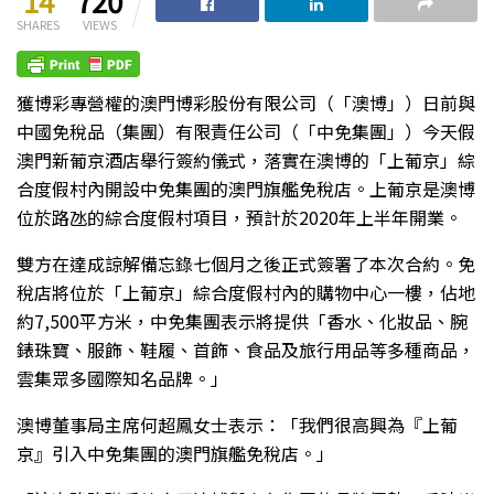
14
720
SHARES
VIEWS
獲博彩專營權的澳門博彩股份有限公司（「澳博」）日前與
中國免稅品（集團）有限責任公司（「中免集團」）今天假
澳門新葡京酒店舉行簽約儀式，落實在澳博的「上葡京」綜
合度假村內開設中免集團的澳門旗艦免稅店。上葡京是澳博
位於路氹的綜合度假村項目，預計於2020年上半年開業。
雙方在達成諒解備忘錄七個月之後正式簽署了本次合約。免
稅店將位於「上葡京」綜合度假村內的購物中心一樓，佔地
約7,500平方米，中免集團表示將提供「香水、化妝品、腕
錶珠寶、服飾、鞋履、首飾、食品及旅行用品等多種商品，
雲集眾多國際知名品牌。」
澳博董事局主席何超鳳女士表示：「我們很高興為『上葡
京』引入中免集團的澳門旗艦免稅店。」