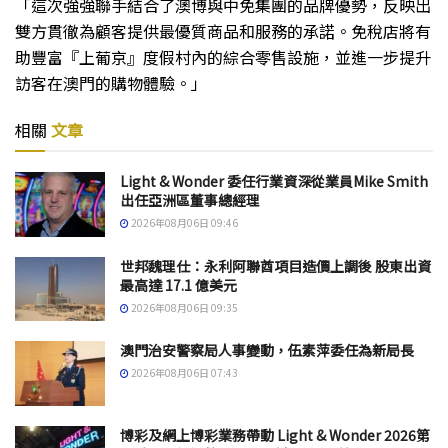
「這次強強聯手結合了澳博與中免集團的品牌優勢，反映出
雙方貫徹為顧客提供最優質商品和服務的承諾。免稅店將有
助豐富『上葡京』度假村內的綜合零售設施，並進一步提升
訪客在澳門的購物體驗。」
相關
文章
Light & Wonder 委任行業資深從業員Mike Smith
出任亞洲區董事總經理
2026年08月06日 09:46
世邦魏理仕：永利阿聯酋項目造價上調後 股東出資
最高達 17.1 億美元
2026年08月06日 09:35
澳門治安警察局人事變動，伍素萍委任為新局長
2026年08月06日 07:43
博彩及網上博彩業務帶動 Light & Wonder 2026第