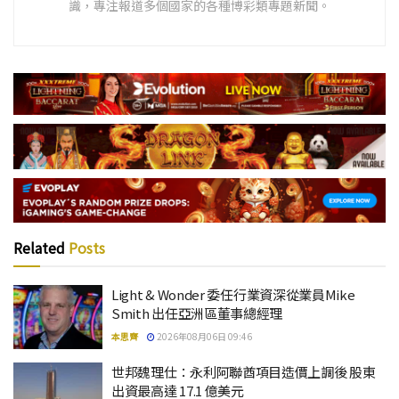
識，專注報道多個國家的各種博彩類專題新聞。
Related
Posts
Light & Wonder 委任行業資深從業員Mike
Smith 出任亞洲區董事總經理
本思齊
2026年08月06日 09:46
世邦魏理仕：永利阿聯酋項目造價上調後 股東
出資最高達 17.1 億美元