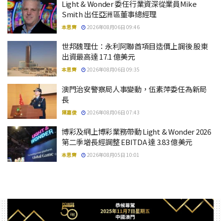
Light & Wonder 委任行業資深從業員Mike
Smith 出任亞洲區董事總經理
本思齊
2026年08月06日 09:46
世邦魏理仕：永利阿聯酋項目造價上調後 股東
出資最高達 17.1 億美元
本思齊
2026年08月06日 09:35
澳門治安警察局人事變動，伍素萍委任為新局
長
陳嘉俊
2026年08月06日 07:43
博彩及網上博彩業務帶動 Light & Wonder 2026
第二季增長經調整 EBITDA 達 3.83 億美元
本思齊
2026年08月05日 10:01