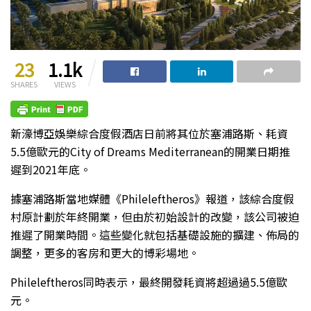
23
1.1k
SHARES
VIEWS
新濠博亞娛樂綜合度假酒店日前將其位於塞浦路斯、耗資
5.5億歐元的City of Dreams Mediterranean的開業日期推
遲到2021年底。
據塞浦路斯當地媒體《Phileleftheros》報道，該綜合度假
村原計劃於年終開業，但由於初始設計的改變，該公司被迫
推遲了開業時間。這些變化就包括基礎設施的擴建、佈局的
調整，更多的客房和更大的博彩場地。
Phileleftheros同時表示，最終開發耗資將超過過5.5億歐
元。