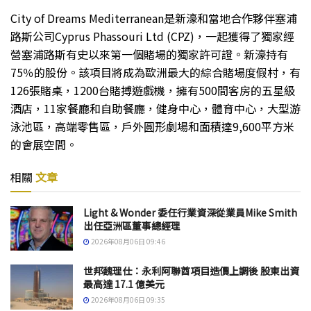
City of Dreams Mediterranean是新濠和當地合作夥伴塞浦
路斯公司Cyprus Phassouri Ltd (CPZ)，一起獲得了獨家經
營塞浦路斯有史以來第一個賭場的獨家許可證。新濠持有
75％的股份。該項目將成為歐洲最大的綜合賭場度假村，有
126張賭桌，1200台賭搏遊戲機，擁有500間客房的五星級
酒店，11家餐廳和自助餐廳，健身中心，體育中心，大型游
泳池區，高端零售區，戶外圓形劇場和面積達9,600平方米
的會展空間。
相關
文章
Light & Wonder 委任行業資深從業員Mike Smith
出任亞洲區董事總經理
2026年08月06日 09:46
世邦魏理仕：永利阿聯酋項目造價上調後 股東出資
最高達 17.1 億美元
2026年08月06日 09:35