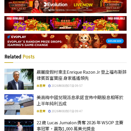
Related
Posts
晨麗度假村東主Enrique Razon Jr 登上福布斯菲
律賓首富寶座 身家遙遙領先
本思齊
2026年08月07日 09:57
美高梅中國兌現派息承諾 宣佈中期股息相等於
上半年純利五成
本思齊
2026年08月07日 09:47
22 歲 Lucas Jumalon 勇奪 2026 年 WSOP 主賽
事冠軍，贏取1,000 萬美元獎金