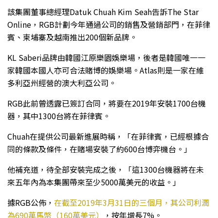
該集團董事總經理Datuk Chuah Kim Seah告訴The Star
Online，RGB計劃今年通過公司的銷售及營銷部門，在菲律
賓、柬埔寨及越南推出200個新品牌。
KL Saberi品牌由韓國江原樂園娛樂場，後者是韓國唯一一
家韓國本國人亦可合法賭博的娛樂場。Atlas則是一家在維
多利亞州經營的澳大利亞公司。
RGB此前曾透露已簽訂合同，將要在2019年安裝1700台機
器，其中1300台將在菲律賓。
Chuah在提供公司最新進展時稱，「在菲律賓，已經根據合
同的條款及條件，在賭場安裝了約600台博弈機台。」
他補充道，待全部安裝完成之後，「這1300台機器將在未
來五年內為本集團帶來至少5000萬美元的收益。」
據RGB公佈，
在截至2019年3月31日的三個月，其公司利潤
為690萬馬幣（160萬美元）
，按年增長7%。