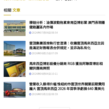
相關
文章
穆迪分析：油價波動拖累東南亞博彩業 澳門表現穩
健跑贏區內市場
2026年07月06日 08:54
雲頂集團首席執行官澄清：收購雲頂馬來西亞主因
是滿足財務報表合併規定，並非為私有化
2026年06月15日 07:09
馬來西亞博彩設備分銷商 RGB 獲批阿聯酋博彩相
關供應商牌照
2026年06月04日 10:11
營業收入錄得升幅 惟紐約市雲頂世界開業前期費用
龐大 雲頂馬來西亞 2026 年首季淨虧損 640 萬美元
2026年05月22日 08:59