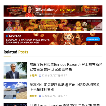
Related
Posts
晨麗度假村東主Enrique Razon Jr 登上福布斯菲
律賓首富寶座 身家遙遙領先
本思齊
2026年08月07日 09:57
美高梅中國兌現派息承諾 宣佈中期股息相等於
上半年純利五成
本思齊
2026年08月07日 09:47
22 歲 Lucas Jumalon 勇奪 2026 年 WSOP 主賽