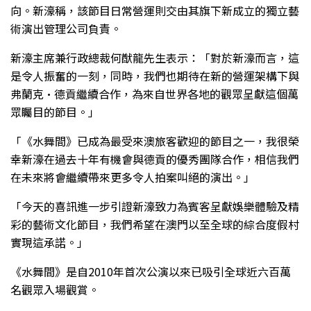
向。新濠稱，該節目日常營運則交由其旗下新成立的獨立藝
術演出管理公司負責。
新濠主席兼行政總裁何猷龍先生表示：「對於新濠而言，這
是令人振奮的一刻，同時，我們也期待在新的營運架構下與
弗蘭克•德貢繼續合作，為來自世界各地的觀眾呈獻這個萬
眾矚目的節目。」
「《水舞間》已成為最受來澳旅客歡迎的節目之一，我很榮
幸新濠在過去十年有機會與德貢的優秀團隊合作，相信我們
在未來將會繼續帶來更多令人拍案叫絕的演出。」
「今天的喜訊進一步引證新濠致力為賓客呈獻娛樂體驗及精
彩的藝術文化節目，我們希望在澳門以至全球的綜合度假村
實現這承諾。」
《水舞間》是自2010年首次公演以來已吸引全球近六百萬
名觀眾入場觀賞。