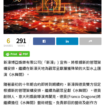
6
291
SHARES
VIEWS
新濠博亞娛樂有限公司(「新濠」) 宣佈，將根據新的管理架
構安排，繼續在新濠天地為觀眾呈獻屢獲殊榮的大型水上匯
演《水舞間》。
隨著最初的十年期合約即將到期續約，新濠與德貢雙方協定
根據新的管理架構安排，繼續為觀眾呈獻《水舞間》。德貢
創辦人、意大利戲劇導演弗蘭克•德貢(Franco Dragone)將
繼續擔任《水舞間》藝術總監，負責節目的藝術及創作方