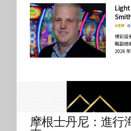
Lig
Smi
本思齊
博彩設備
略副總裁
2026 
摩根士丹尼：進行