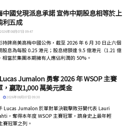
梅中國兌現派息承諾 宣佈中期股息相等於上
純利五成
2026年08月07日 09:47
持牌商美高梅中國公佈，截至 2026 年 6 月 30 日止六個
股息為每股 0.25 港元；股息總額達 9.5 億港元（1.21 億
，相當於集團本期擁有人應佔利潤的 50%。
 Lucas Jumalon 勇奪 2026 年 WSOP 主賽
，贏取1,000 萬美元獎金
2026年08月07日 09:30
 Lucas Jumalon 於單對單決戰擊敗芬蘭代表 Lauri
kilahti，奪得本年度 WSOP 主賽冠軍，躋身史上最年輕
 主賽冠軍之列。