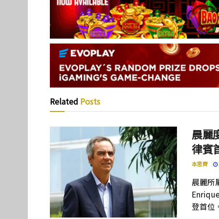
Related
Posts
晨麗度
律賓
本思齊
晨麗所屬母
Enriq
登首位