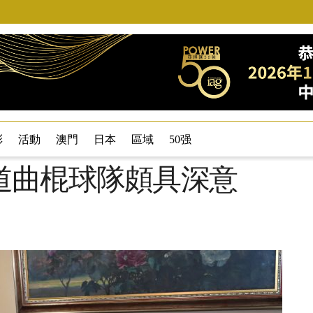
彩
活動
澳門
日本
區域
50强
道曲棍球隊頗具深意