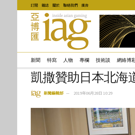
訂閱
雜誌
關於
聯絡我們
廣告
新聞
特寫
人物
專欄
技術談
網絡博
凱撒贊助日本北海
新聞編輯部
2019年06月28日 10:29