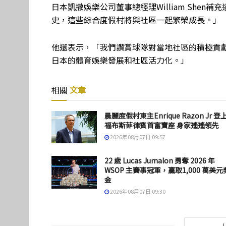
日本凱撒娛樂公司董事總經理William She
史，這些綜合度假村將與社區一起繁榮成長。」
他還表示，「我們讚賞球隊對當地社區的積極貢
日本的體育娛樂發展和社區活力化。」
相關
文章
晨麗度假村東主Enrique Razon Jr 登
福布斯菲律賓首富寶座 身家遙遙領先
2026年08月07日 09:57
22 歲 Lucas Jumalon 勇奪 2026 年
WSOP 主賽事冠軍，贏取1,000 萬美元
金
2026年08月07日 09:30