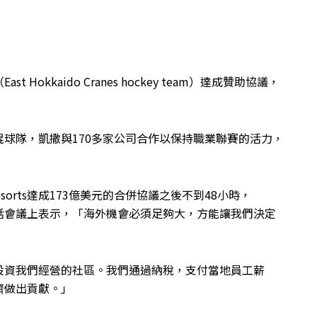
okkaido Cranes hockey team）達成贊助協議，
球隊，凱撒與170多家公司合作以保持職業聯賽的活力，
esorts達成173億美元的合併協議之後不到48小時，
投資者電話會議上表示，「海外機會必須足夠大，方能讓我們決定
投資我們經營的社區。我們通過納稅，支付當地員工薪
濟做出貢獻。」