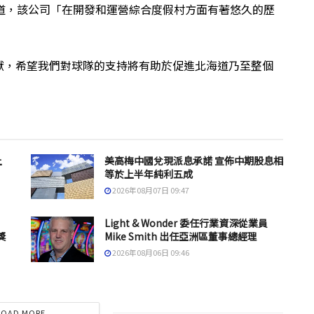
n補充道，該公司「在開發和運營綜合度假村方面有著悠久的歷
獻，希望我們對球隊的支持將有助於促進北海道乃至整個
上
美高梅中國兌現派息承諾 宣佈中期股息相
等於上半年純利五成
2026年08月07日 09:47
Light & Wonder 委任行業資深從業員
獎
Mike Smith 出任亞洲區董事總經理
2026年08月06日 09:46
LOAD MORE