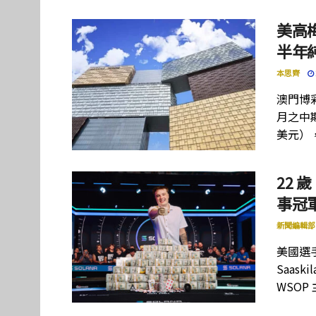
美高
半年
本思齊
澳門博彩
月之中期
美元）
22 歲
事冠軍
新聞編輯部
美國選手
Saas
WSOP