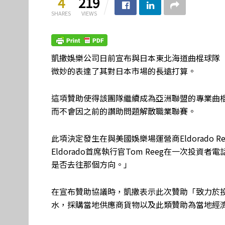
4
219
SHARES
VIEWS
凱撒娛樂公司日前宣布與日本東北海道曲棍球隊（East H
微妙的表達了其對日本市場的長遠打算。
這項贊助使得該團隊繼續成為亞洲聯盟的專業曲棍
而不會因之前的讚助問題解散職業聯賽。
此項決定發生在與美國娛樂場運營商Eldorado R
Eldorado首席執行官Tom Reeg在一次
是否去往那個方向。」
在宣布贊助協議時，凱撒表示此次贊助「致力於
水，採購當地供應商貨物以及此類贊助為當地經