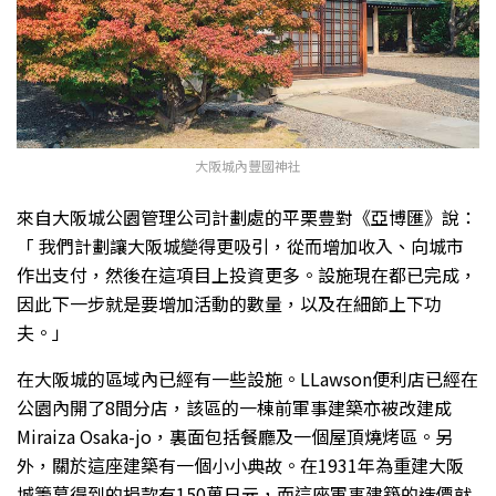
大阪城內豐國神社
來自大阪城公園管理公司計劃處的平栗豊對《亞博匯》說：
「 我們計劃讓大阪城變得更吸引，從而增加收入、向城市
作出支付，然後在這項目上投資更多。設施現在都已完成，
因此下一步就是要增加活動的數量，以及在細節上下功
夫。」
在大阪城的區域內已經有一些設施。LLawson便利店已經在
公園內開了8間分店，該區的一棟前軍事建築亦被改建成
Miraiza Osaka-jo，裏面包括餐廳及一個屋頂燒烤區。另
外，關於這座建築有一個小小典故。在1931年為重建大阪
城籌募得到的捐款有150萬日元，而這座軍事建築的造價就