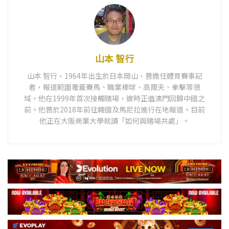
山本 智行
山本 智行，1964年出生於日本岡山，曾擔任體育賽事記
者，報道範圍覆蓋賽馬、職業棒球、高爾夫、拳擊等領
域。他在1999年首次接觸賭場，彼時正值澳門回歸中國之
前。他曾於2018年前往韓國及馬尼拉進行在地報道。目前
他正在大阪商業大學就讀「如何與賭場共處」。