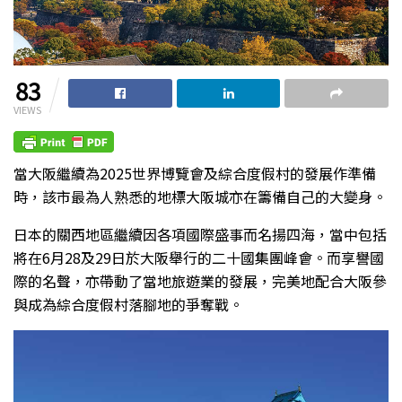
83
VIEWS
當大阪繼續為2025世界博覽會及綜合度假村的發展作準備
時，該市最為人熟悉的地標大阪城亦在籌備自己的大變身。
日本的關西地區繼續因各項國際盛事而名揚四海，當中包括
將在6月28及29日於大阪舉行的二十國集團峰會。而享譽國
際的名聲，亦帶動了當地旅遊業的發展，完美地配合大阪參
與成為綜合度假村落腳地的爭奪戰。