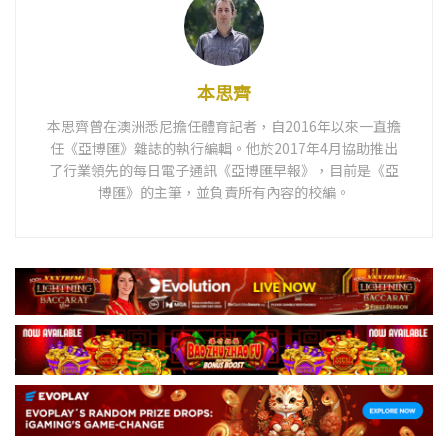
本思齊
本思齊曾在澳洲悉尼擔任體育記者，自2016年以來一直擔
任《亞博匯》雜誌的執行編輯。他於2017年4月協助推出
了行業領先的每日電子通訊《亞博匯早報》，目前是《亞
博匯》的主筆，並負責所有內容的校編。