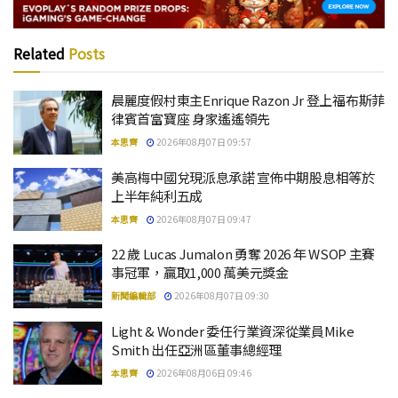
Related
Posts
晨麗度假村東主Enrique Razon Jr 登上福布斯菲
律賓首富寶座 身家遙遙領先
本思齊
2026年08月07日 09:57
美高梅中國兌現派息承諾 宣佈中期股息相等於
上半年純利五成
本思齊
2026年08月07日 09:47
22 歲 Lucas Jumalon 勇奪 2026 年 WSOP 主賽
事冠軍，贏取1,000 萬美元獎金
新聞編輯部
2026年08月07日 09:30
Light & Wonder 委任行業資深從業員Mike
Smith 出任亞洲區董事總經理
本思齊
2026年08月06日 09:46