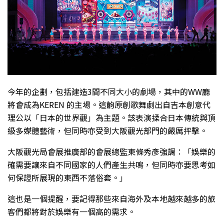
今年的企劃，包括建造3間不同大小的劇場，其中的WW廳
將會成為KEREN 的主場。這齣原創歌舞劇出自吉本創意代
理公以「日本的世界觀」為主題。該表演揉合日本傳統與頂
級多媒體藝術，但同時亦受到大阪觀光部門的嚴厲抨擊。
大阪觀光局會展推廣部的會展總監東條秀彥強調：「娛樂的
確需要讓來自不同國家的人們產生共鳴，但同時亦要思考如
何保證所展現的東西不落俗套。」
這也是一個提醒，要記得那些來自海外及本地越來越多的旅
客們都將對於娛樂有一個高的需求。