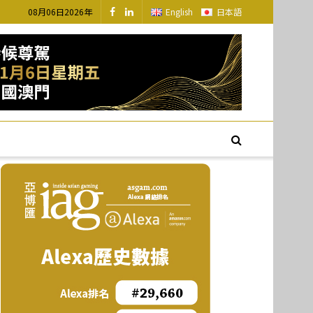
08月06日2026年
English
日本語