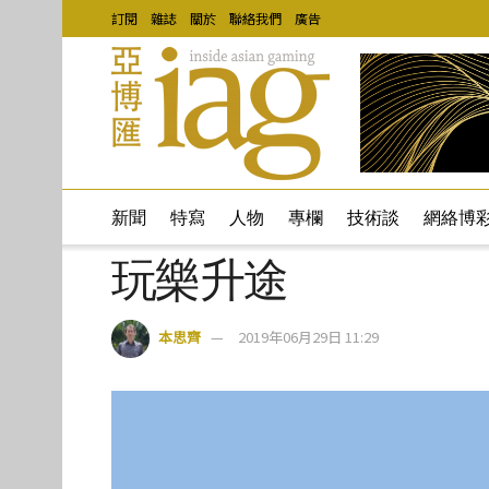
訂閱
雜誌
關於
聯絡我們
廣告
新聞
特寫
人物
專欄
技術談
網絡博
玩樂升途
本思齊
2019年06月29日 11:29