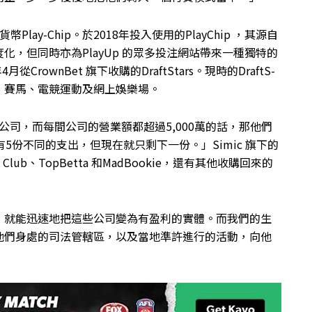
lay-Chip。於2018年投入使用的PlayChip ，其源自
，但同時亦為PlayUp 的眾多投注網站帶來一種獨特的
CrownBet 旗下收購的DraftStars。現時的DraftS-
彩、賽馬、電競運動及網上娛樂場。
間公司，而每間公司的營業額都超過5,000萬的話，那他們
有5份不同的支出，但現在就只剩下一份。」Simic 旗下的
. Club、TopBetta 和MadBookie，還有其他收購回來的
，就能迅速地把這些公司變為有盈利的實體。而我們的生
他們身處的司法管轄區，以及當地準許進行的活動，向他