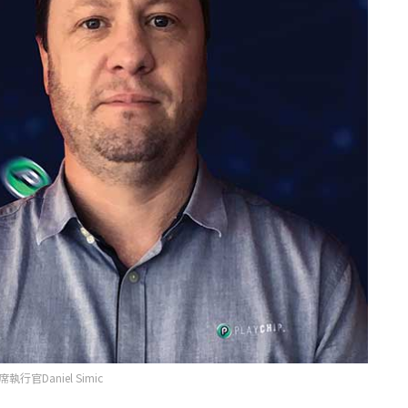
席執行官Daniel Simic