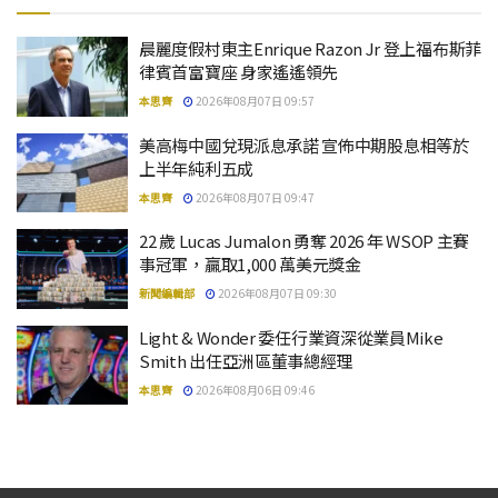
晨麗度假村東主Enrique Razon Jr 登上福布斯菲
律賓首富寶座 身家遙遙領先
本思齊
2026年08月07日 09:57
美高梅中國兌現派息承諾 宣佈中期股息相等於
上半年純利五成
本思齊
2026年08月07日 09:47
22 歲 Lucas Jumalon 勇奪 2026 年 WSOP 主賽
事冠軍，贏取1,000 萬美元獎金
新聞編輯部
2026年08月07日 09:30
Light & Wonder 委任行業資深從業員Mike
Smith 出任亞洲區董事總經理
本思齊
2026年08月06日 09:46