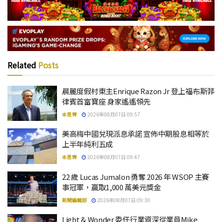
Related
Posts
晨麗度假村東主Enrique Razon Jr 登上福布斯菲
律賓首富寶座 身家遙遙領先
本思齊
2026年08月07日 09:57
美高梅中國兌現派息承諾 宣佈中期股息相等於
上半年純利五成
本思齊
2026年08月07日 09:47
22 歲 Lucas Jumalon 勇奪 2026 年 WSOP 主賽
事冠軍，贏取1,000 萬美元獎金
新聞編輯部
2026年08月07日 09:30
Light & Wonder 委任行業資深從業員Mike