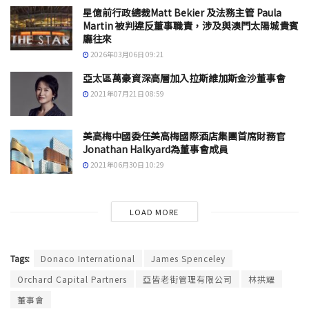
星億前行政總裁Matt Bekier 及法務主管 Paula
Martin 被判違反董事職責，涉及與澳門太陽城貴賓
廳往來
2026年03月06日 09:21
亞太區萬豪資深高層加入拉斯維加斯金沙董事會
2021年07月21日 08:59
美高梅中國委任美高梅國際酒店集團首席財務官
Jonathan Halkyard為董事會成員
2021年06月30日 10:29
LOAD MORE
Tags:
Donaco International
James Spenceley
Orchard Capital Partners
亞皆老街管理有限公司
林拱耀
董事會