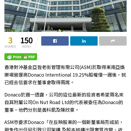
3
150
SHARES
VIEWS
香港對沖基金亞皆老街管理有限公司(ASM)於取得東南亞娛
樂場營運商Donaco Interntional 19.25%股權僅一週後，就
已經去信要求在董事會取得兩席。
Donaco於週一透露，公司的這位最新的投資者希望兩名來
自其附屬公司On Nut Road Ltd的代表被委任為Donaco的
董事，他們分別是黃科凱及陳欣豪。
ASM亦要求Donaco「在反映股東的一個新董事局形成前，
避免作出任何引致公司架構 及股本結構出現實質改變、收