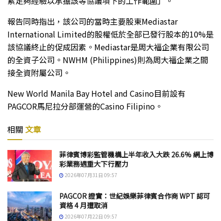
累足夠經驗以承擔該等協議項下的工作範圍」。
報告同時指出，該公司的當時主要股東Mediastar
International Limited的股權低於全部已發行股本的10%是
該協議終止的促成因素。Mediastar是周大福企業有限公司
的全資子公司。NWHM (Philippines)則為周大福企業之間
接全資附屬公司。
New World Manila Bay Hotel and Casino目前設有
PAGCOR馬尼拉分部運營的Casino Filipino。
相關
文章
菲律賓博彩監管機構上半年收入大跌 26.6% 網上博
彩業務遇重大下行壓力
2026年07月31日 09:57
PAGCOR 證實：世紀娛樂菲律賓合作商 WPT 認可
資格 4 月遭取消
2026年07月22日 09:57