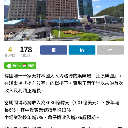
4
178
SHARES
VIEWS
韓國唯一一家允許本國人入內賭博的娛樂場「江原樂園」，
在娛樂場「提升效率」的舉措下，實現了兩年半以來的首次
收入及利潤正增長。
當期間博彩總收入為3630億韓元（3.01億美元），按年增
長6%，其中貴賓業務按年增13%，
中場業務按年增7%，角子機收入增3%超預期。