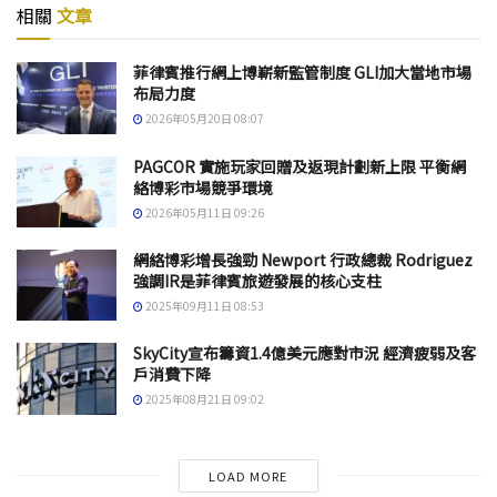
相關
文章
菲律賓推行網上博嶄新監管制度 GLI加大當地市場
布局力度
2026年05月20日 08:07
PAGCOR 實施玩家回贈及返現計劃新上限 平衡網
絡博彩市場競爭環境
2026年05月11日 09:26
網絡博彩增長強勁 Newport 行政總裁 Rodriguez
強調IR是菲律賓旅遊發展的核心支柱
2025年09月11日 08:53
SkyCity宣布籌資1.4億美元應對市況 經濟疲弱及客
戶消費下降
2025年08月21日 09:02
LOAD MORE