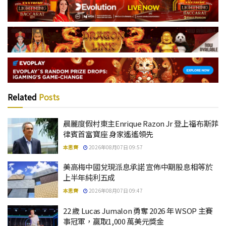
Related
Posts
晨麗度假村東主Enrique Razon Jr 登上福布斯菲
律賓首富寶座 身家遙遙領先
本思齊
2026年08月07日 09:57
美高梅中國兌現派息承諾 宣佈中期股息相等於
上半年純利五成
本思齊
2026年08月07日 09:47
22 歲 Lucas Jumalon 勇奪 2026 年 WSOP 主賽
事冠軍，贏取1,000 萬美元獎金