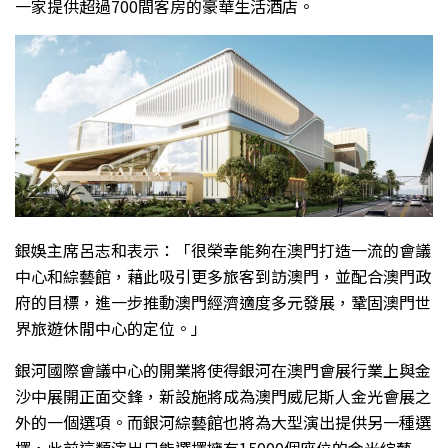
一家提供超過700間客房的豪華生活酒店。
銀娛主席呂志和表示：「很榮幸能夠在澳門打造一流的會議
中心和綜藝館，藉此吸引更多旅客到訪澳門，並配合澳門政
府的目標，進一步推動澳門經濟適度多元發展，鞏固澳門世
界旅遊休閒中心的定位。」
銀河國際會議中心的開業將使得銀河在澳門會展行業上與金
沙中展開正面交鋒，新設施將成為澳門威尼斯人金光會展之
外的一個選項。而銀河綜藝館也將為大型演出提供另一種選