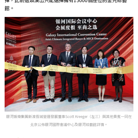
擇，此前這類演出只能選擇擁有15000個座位的金光綜藝
館。
銀河娛樂集團新渡假城營運發展董事Scott Kreeger（左三）與其他貴賓一同在
北京公佈銀河國際會議中心及銀河綜藝館詳情。