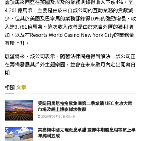
雲頂馬來西亞在英國及埃及的業務則錄得收入下跌4%，至
4.201億馬幣，主要是由於來自該公司的互動業務的貢獻減
少，但其於美國及巴拿馬的業務卻錄得10%的強勁增長，收
入達3.781億馬幣。這次收入改善是由於來自外匯的獲利增
加，以及在Resorts World Casino New York City的業務量
有所上升。
展望將來，該公司表示，隨著法律問題得到解決，該公司正
在籌備發展其戶外主題樂園，並會在未來數月內定出開幕日
期。
相關
文章
受岡田馬尼拉拖累集團第二季業績 UEC 主攻大眾
市場及網上博彩謀求復蘇
2026年08月10日 09:49
美高梅中國兌現派息承諾 宣佈中期股息相等於上半
年純利五成