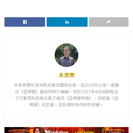
本思齊
本思齊曾在澳洲悉尼擔任體育記者，自2016年以來一直擔
任《亞博匯》雜誌的執行編輯。他於2017年4月協助推出
了行業領先的每日電子通訊《亞博匯早報》，目前是《亞
博匯》的主筆，並負責所有內容的校編。