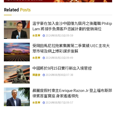
Related
Posts
温宇豪在加入金沙中國僅九個月之後離職 Philip
Lam 將接手負責客戶忠誠計劃的營銷崗位
本思齊
2026年08月10日 09:59
受岡田馬尼拉拖累集團第二季業績 UEC 主攻大
眾市場及網上博彩謀求復蘇
本思齊
2026年08月10日 09:49
中國將於9月15日實行新出入境管控
陳嘉俊
2026年08月08日 07:38
晨麗度假村東主Enrique Razon Jr 登上福布斯菲
律賓首富寶座 身家遙遙領先
本思齊
2026年08月07日 09:57