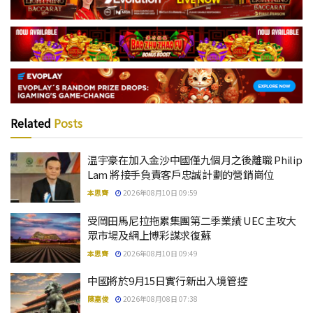
Related
Posts
温宇豪在加入金沙中國僅九個月之後離職 Philip
Lam 將接手負責客戶忠誠計劃的營銷崗位
本思齊
2026年08月10日 09:59
受岡田馬尼拉拖累集團第二季業績 UEC 主攻大
眾市場及網上博彩謀求復蘇
本思齊
2026年08月10日 09:49
中國將於9月15日實行新出入境管控
陳嘉俊
2026年08月08日 07:38