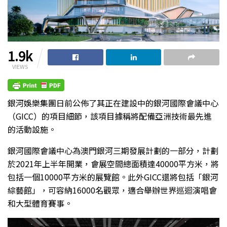
1.9k
VIEWS
銀河娛樂集團日前公佈了其正在建設中的銀河國際會議中心
（GICC）的項目細節，該項目據稱將配備亞洲技術最先進
的活動設施。
銀河國際會議中心為澳門銀河三期發展計劃的一部分，計劃
於2021年上半年開業，會展空間總面積達40000平方米，將
包括一個10000平方米的展覽館。此外GICC還將包括「銀河
綜藝館」，可容納16000名觀眾，適合舉辦世界巡迴演唱會
和大型體育賽事。