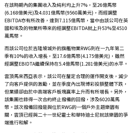
在該時期內的集團收入及純利均上升7%，至26億馬幣
(6.168億美元)及4.031億馬幣(9560萬美元)，而經調整
EBITDA亦有所改善，達到7.115億馬幣，當中由該公司在英
國和埃及的物業所帶來的經調整EBITDA就上升53%至4510
萬馬幣。
而該公司位於吉隆坡城外的旗艦物業RWG則在一九年第二
季有10%的收入增長，至17.6億馬幣(4.175億美元)，雖然
經調整EBIDTA繼續保持在5.4億馬幣(1.281億美元)的水平。
雲頂馬來西亞表示，該公司在釐定合理的運作開支後，減少
了向客戶提供的激勵，並在季度內出現博彩投額整體下跌，
但業績卻由於中高端客戶板塊贏率上升而有所增長。另外，
該集團也錄得一次合約終止撥備的回撥，涉及6020萬馬
幣。該次撥備回撥是與位於RWG的一個戶外主題樂園有
關，雲頂已經與二十一世紀霍士和華特迪士尼就該樂園的爭
端進行和解。