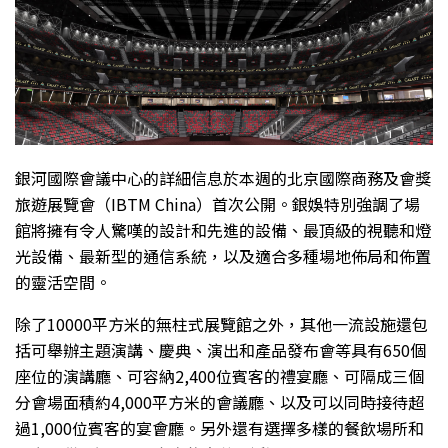
銀河國際會議中心的詳細信息於本週的北京國際商務及會獎
旅遊展覽會（IBTM China）首次公開。銀娛特別強調了場
館將擁有令人驚嘆的設計和先進的設備、最頂級的視聽和燈
光設備、最新型的通信系統，以及適合多種場地佈局和佈置
的靈活空間。
除了10000平方米的無柱式展覽館之外，其他一流設施還包
括可舉辦主題演講、慶典、演出和產品發布會等具有650個
座位的演講廳、可容納2,400位賓客的禮宴廳、可隔成三個
分會場面積約4,000平方米的會議廳、以及可以同時接待超
過1,000位賓客的宴會廳。另外還有選擇多樣的餐飲場所和