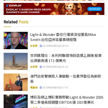
Related
Posts
Light & Wonder 委任行業資深從業員Mike
Smith 出任亞洲區董事總經理
本思齊
2026年08月06日 09:46
世邦魏理仕：永利阿聯酋項目造價上調後 股東
出資最高達 17.1 億美元
本思齊
2026年08月06日 09:35
澳門治安警察局人事變動，伍素萍委任為新局
長
陳嘉俊
2026年08月06日 07:43
博彩及網上博彩業務帶動 Light & Wonder 2026
第二季增長經調整 EBITDA 達 3.83 億美元