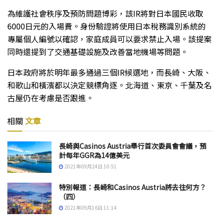
為維護社會秩序及預防問題博彩，該IR將對日本國民收取
6000日元的入場費。身份驗證將使用日本稅務識別系統的
專屬個人編號以確認，家庭成員可以要求禁止入場。該提案
同時還提到了交通基礎設施及改善當地機場等問題。
日本政府將於明年最多通過三個IR候選地，而長崎、大阪、
和歌山和橫濱都以決定競標角逐。北海道、東京、千葉及名
古屋仍在考慮是否跟進。
相關
文章
長崎與Casinos Austria舉行首次委員會會議，預
計每年GGR為14億美元
2021年09月24日 10:51
特別報道：長崎和Casinos Austria將去往何方？
（四）
2021年09月16日 11:14