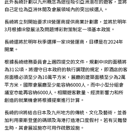
此外長崎計劃以九州概念為途徑吸引亞洲潛在的遊客，並將
自己定位為亞洲休閒及會展領域內的突出候選人。
長崎將立刻開始要求IR營運商提供商業計劃書，並將於明年
3月根據IR發展法及問題博彩對策制定一項基本政策。
長崎還將於明年秋季選擇一家IR營運商，目標是在2024年
開業。
根據長崎總務委員會上週四提交的文件，規劃中IR的面積將
為31公頃，將遵守日本政府的執行調理的規定，即酒店的客
房面積必須至少為10萬平方米，展廳的建築面積至少為2萬
平方米，國際會展廳至少能容納6000人，而中小型分組會
議室亦能再容納6000人。相關遊客數量、經濟影響力和所
創造的就業機會將根據提案進行計算。
長崎的IR將結合日本及九州地方的傳統、文化及藝術，並善
加利用豪斯登堡的碼頭及海港打造港口度假村。若有災難發
生時，其會展設施亦可用作疏散設施。