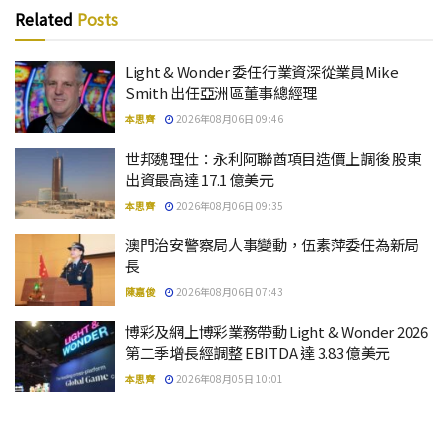
Related
Posts
Light & Wonder 委任行業資深從業員Mike
Smith 出任亞洲區董事總經理
本思齊
2026年08月06日 09:46
世邦魏理仕：永利阿聯酋項目造價上調後 股東
出資最高達 17.1 億美元
本思齊
2026年08月06日 09:35
澳門治安警察局人事變動，伍素萍委任為新局
長
陳嘉俊
2026年08月06日 07:43
博彩及網上博彩業務帶動 Light & Wonder 2026
第二季增長經調整 EBITDA 達 3.83 億美元
本思齊
2026年08月05日 10:01