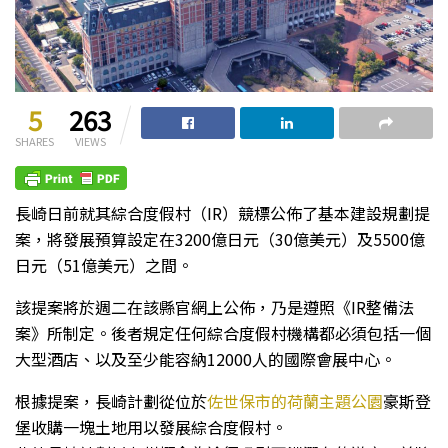
5
263
SHARES
VIEWS
長崎日前就其綜合度假村（IR）競標公佈了基本建設規劃提
案，將發展預算設定在3200億日元（30億美元）及5500億
日元（51億美元）之間。
該提案將於週二在該縣官網上公佈，乃是遵照《IR整備法
案》所制定。後者規定任何綜合度假村機構都必須包括一個
大型酒店、以及至少能容納12000人的國際會展中心。
根據提案，長崎計劃從位於
佐世保市的荷蘭主題公園
豪斯登
堡收購一塊土地用以發展綜合度假村。