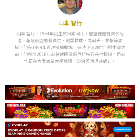
山本 智行
山本 智行，1964年出生於日本岡山，曾擔任體育賽事記
者，報道範圍覆蓋賽馬、職業棒球、高爾夫、拳擊等領
域。他在1999年首次接觸賭場，彼時正值澳門回歸中國之
前。他曾於2018年前往韓國及馬尼拉進行在地報道。目前
他正在大阪商業大學就讀「如何與賭場共處」。