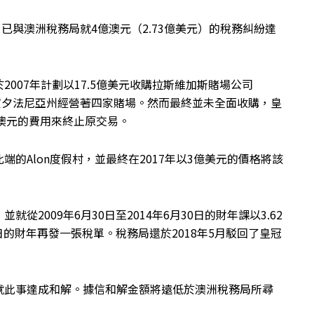
ts）已與澳洲稅務局就4億澳元（2.73億美元）的稅務糾紛達
007年計劃以17.5億美元收購拉斯維加斯賭場公司
在內華達州和賓夕法尼亞州經營著四家賭場。然而最終並未全面收購，皇
萬澳元的費用來終止原交易。
的Alon度假村，並最終在2017年以3億美元的價格將該
2009年6月30日至2014年6月30日的財年課以3.62
日的財年再發一張稅單。稅務局還於2018年5月駁回了皇冠
就此事達成和解。據信和解金額將遠低於澳洲稅務局所尋