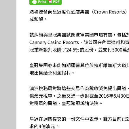
賭場運營商皇冠度假酒店集團（Crown Resor
成和解。
該糾紛與皇冠集團試圖進軍美國市場有關，包括於2
Cannery Casino Resorts，該公司
冠重新談判收購了24.5％的股份，並支付5000
皇冠集團亦未能如期運營其位於拉斯維加斯大道北端
地出售給永利渡假村。
澳洲稅務局對將這些交易作為稅收減免提出異議，並就從
億澳元稅單，之後又進一步對截至2016年6月30
對稅單的異議，皇冠隨即訴諸法院。
皇冠在週四提交的一份文件中表示，雙方目前已
求的4億澳元。