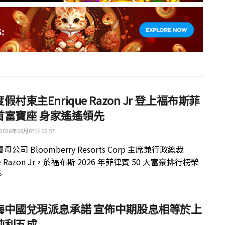
假村東主Enrique Razon Jr 登上福布斯菲
首富寶座 身家遙遙領先
2026年08月07日 09:57
公司 Bloomberry Resorts Corp 主席兼行政總裁
ue Razon Jr，於福布斯 2026 年菲律賓 50 大富豪排行榜榮
。
梅中國兌現派息承諾 宣佈中期股息相等於上
純利五成