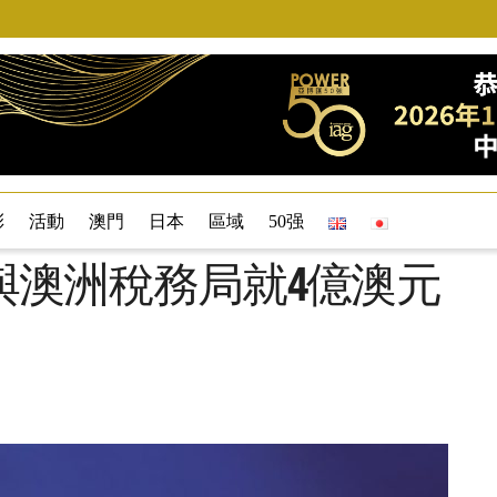
彩
活動
澳門
日本
區域
50强
與澳洲稅務局就4億澳元