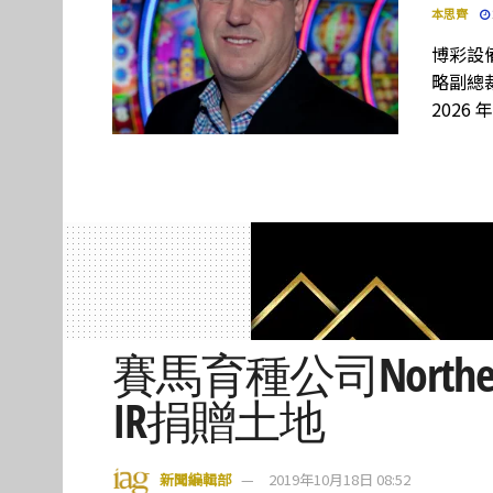
本思齊
博彩設備
略副總裁
2026 
賽馬育種公司Northe
IR捐贈土地
新聞編輯部
2019年10月18日 08:52