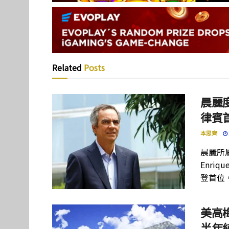
Related
Posts
晨麗度
律賓
本思齊
晨麗所屬母
Enriq
登首位
美高
半年