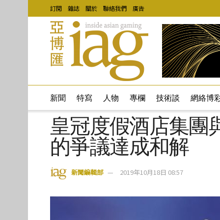
訂閱
雜誌
關於
聯絡我們
廣告
新聞
特寫
人物
專欄
技術談
網絡博
皇冠度假酒店集團
的爭議達成和解
新聞編輯部
2019年10月18日 08:57