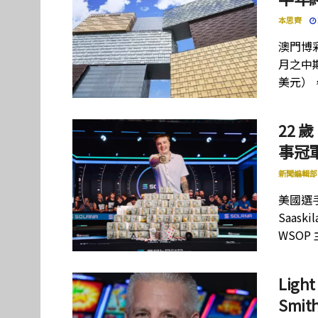
本思齊
澳門博彩
月之中期
美元）
22 歲
事冠軍
新聞編輯部
美國選手
Saas
WSOP
Lig
Smi