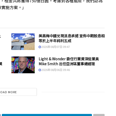
計算，租金共將獲得750億日圓。考慮到各種風險，我們認為
R實施方案。」
上
美高梅中國兌現派息承諾 宣佈中期股息相
等於上半年純利五成
2026年08月07日 09:47
Light & Wonder 委任行業資深從業員
獎
Mike Smith 出任亞洲區董事總經理
2026年08月06日 09:46
LOAD MORE