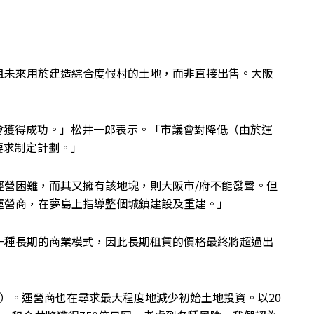
租未來用於建造綜合度假村的土地，而非直接出售。大阪
會獲得成功。」松井一郎表示。「市議會對降低（由於運
要求制定計劃。」
經營困難，而其又擁有該地塊，則大阪市/府不能發聲。但
運營商，在夢島上指導整個城鎮建設及重建。」
一種長期的商業模式，因此長期租賃的價格最終將超過出
美元）。運營商也在尋求最大程度地減少初始土地投資。以20