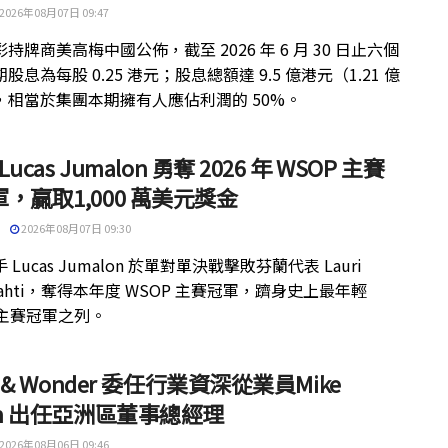
2026年08月07日 09:47
持牌商美高梅中國公佈，截至 2026 年 6 月 30 日止六個
股息為每股 0.25 港元；股息總額達 9.5 億港元（1.21 億
，相當於集團本期擁有人應佔利潤的 50%。
 Lucas Jumalon 勇奪 2026 年 WSOP 主賽
，贏取1,000 萬美元獎金
2026年08月07日 09:30
 Lucas Jumalon 於單對單決戰擊敗芬蘭代表 Lauri
kilahti，奪得本年度 WSOP 主賽冠軍，躋身史上最年輕
 主賽冠軍之列。
ht & Wonder 委任行業資深從業員Mike
th 出任亞洲區董事總經理
2026年08月06日 09:46