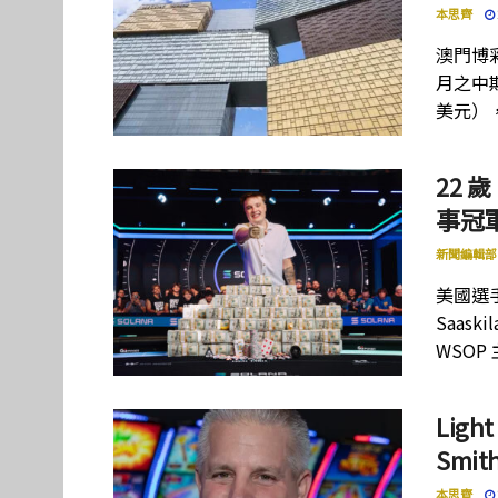
本思齊
澳門博彩
月之中期
美元）
22 歲
事冠軍
新聞編輯部
美國選手
Saas
WSOP
Lig
Smi
本思齊