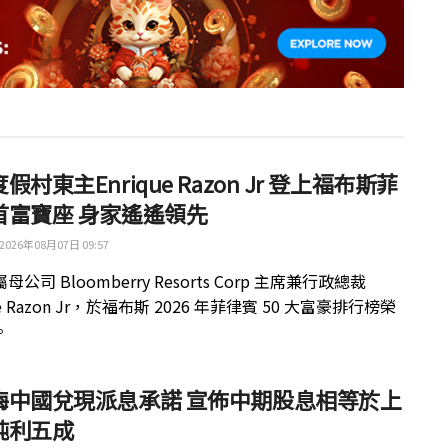
假村東主Enrique Razon Jr 登上福布斯菲
首富寶座 身家遙遙領先
2026年08月07日 09:57
公司 Bloomberry Resorts Corp 主席兼行政總裁
ue Razon Jr，於福布斯 2026 年菲律賓 50 大富豪排行榜榮
。
梅中國兌現派息承諾 宣佈中期股息相等於上
純利五成