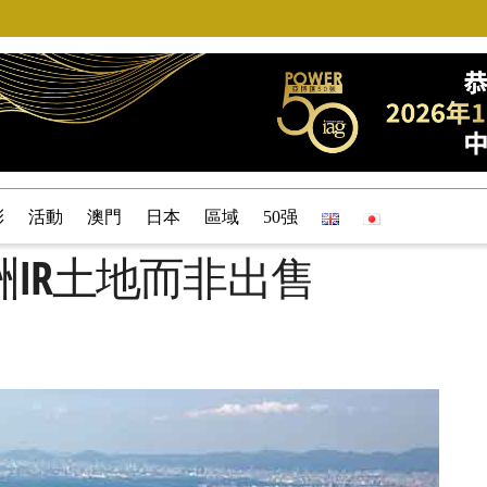
彩
活動
澳門
日本
區域
50强
IR土地而非出售