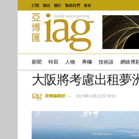
訂閱
雜誌
關於
聯絡我們
廣告
新聞
特寫
人物
專欄
技術談
網絡博
大阪將考慮出租夢洲
新聞編輯部
2019年10月21日 09:55