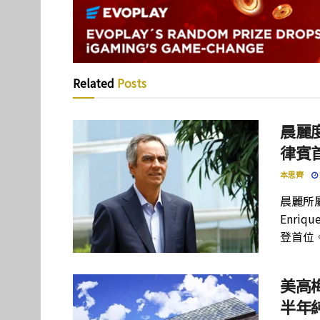
Related
Posts
晨麗度
律賓
本思齊
晨麗所屬母
Enriq
登首位
美高
半年