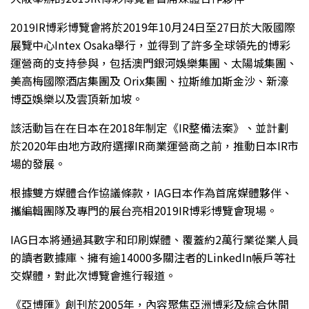
2019IR博彩博覽會將於2019年10月24日至27日於大阪國際
展覽中心Intex Osaka舉行，並得到了許多全球領先的博彩
運營商的支持參與，包括澳門銀河娛樂集團、太陽城集團、
美高梅國際酒店集團及 Orix集團、拉斯維加斯金沙、新濠
博亞娛樂以及雲頂新加坡。
該活動旨在在日本在2018年制定《IR整備法案》、並計劃
於2020年由地方政府選擇IR商業運營商之前，推動日本IR市
場的發展。
根據雙方媒體合作協議條款，IAG日本作為首席媒體夥伴、
攜編輯團隊及專門的展台亮相2019IR博彩博覽會現場。
IAG日本將通過其數字和印刷媒體、覆蓋約2萬行業從業人員
的讀者數據庫、擁有逾14000多關注者的LinkedIn帳戶等社
交媒體，對此次博覽會進行報道。
《亞博匯》創刊於2005年，內容聚焦亞洲博彩及綜合休閒