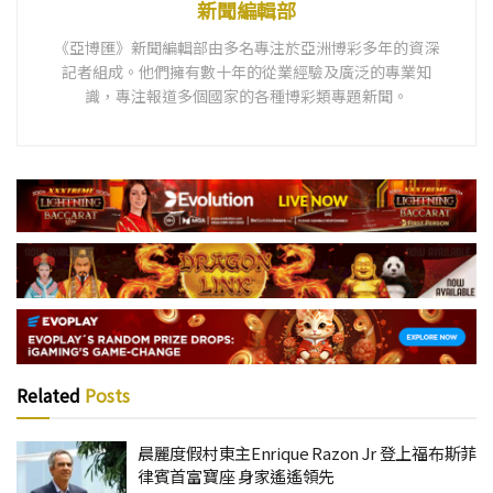
新聞編輯部
《亞博匯》新聞編輯部由多名專注於亞洲博彩多年的資深
記者組成。他們擁有數十年的從業經驗及廣泛的專業知
識，專注報道多個國家的各種博彩類專題新聞。
Related
Posts
晨麗度假村東主Enrique Razon Jr 登上福布斯菲
律賓首富寶座 身家遙遙領先