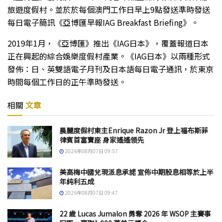
旅遊度假村。並於於每個澳門工作日早上9點發送準時發送
每日電子簡訊《亞博匯早報IAG Breakfast Briefing》。
2019年1月，《亞博匯》推出《IAG日本》，覆蓋報道日本
正在興起的綜合娛樂度假村產業。《IAG日本》以兩種形式
發佈：日、英雙語電子月刊及日本語每日電子通訊，於東京
時間每個工作日的正午準時發送。
相關
文章
晨麗度假村東主Enrique Razon Jr 登上福布斯菲
律賓首富寶座 身家遙遙領先
2026年08月07日 09:57
美高梅中國兌現派息承諾 宣佈中期股息相等於上半
年純利五成
2026年08月07日 09:47
22 歲 Lucas Jumalon 勇奪 2026 年 WSOP 主賽事