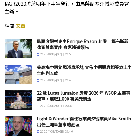
IAGR2020將於明年下半年舉行，由馬薩諸塞州博彩委員會
主辦。
相關
文章
晨麗度假村東主Enrique Razon Jr 登上福布斯菲
律賓首富寶座 身家遙遙領先
2026年08月07日 09:57
美高梅中國兌現派息承諾 宣佈中期股息相等於上半
年純利五成
2026年08月07日 09:47
22 歲 Lucas Jumalon 勇奪 2026 年 WSOP 主賽事
冠軍，贏取1,000 萬美元獎金
2026年08月07日 09:30
Light & Wonder 委任行業資深從業員Mike Smith
出任亞洲區董事總經理
2026年08月06日 09:46