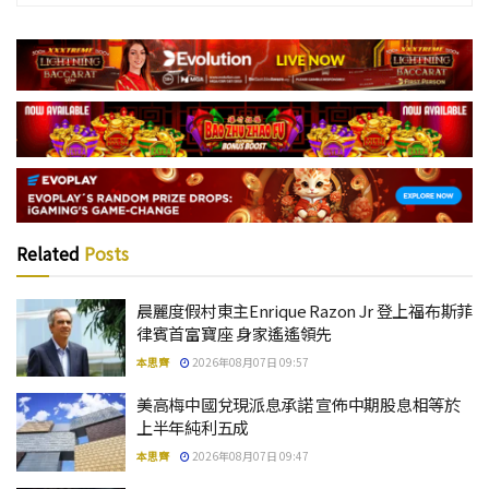
Related
Posts
晨麗度假村東主Enrique Razon Jr 登上福布斯菲
律賓首富寶座 身家遙遙領先
本思齊
2026年08月07日 09:57
美高梅中國兌現派息承諾 宣佈中期股息相等於
上半年純利五成
本思齊
2026年08月07日 09:47