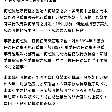
• 長期擔任信德集團執行董事
何超鳳是澳博控股創始人何鴻燊之女、美高梅中國控股有限
公司聯席董事長兼執行董事何超瓊之胞妹、新濠博亞娛樂主
席兼行政總裁何猷龍之胞姐。18個月前，何超鳳接替了其父
成為澳博控股主席，一時間成為眾人矚目焦點。
事實上何超鳳一直擔任高級管理職位。她於1994年即獲委
任為信德集團執行董事、於1999年獲委任為信德集團副董
事總經理及財務總監。何超鳳同時為信德執行委員會、薪酬
委員會及提名委員會之成員，並同時擔任信德公司若干附屬
公司之董事。
未來幾年澳博很可能將面臨自身帶來的挑戰。其胞姐何超瓊
於今年一月發起五方股東聯盟，令其家族成員掌握了對公司
未來的主要控制權。有鑒於澳博於澳門的賭牌即將於2022
年屆滿，以及該公司即將在路氹推出的綜合度假村上葡京，
這個時間點的選擇頗值得玩味。