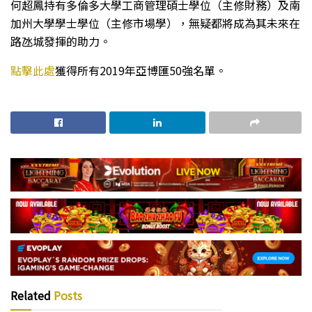
何超鳳持有多倫多大學工商管理碩士學位（主修財務）及南
加州大學學士學位（主修市場學），無疑都將成為其未來在
路氹城發揮的助力。
點擊此處
獲得所有2019年亞博匯50強名單。
Related
Posts