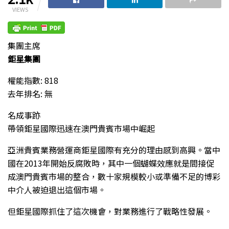
VIEWS
集團主席
鉅星集團
權能指數: 818
去年排名: 無
名成事跡
帶領鉅星國際迅速在澳門貴賓市場中崛起
亞洲貴賓業務營運商鉅星國際有充分的理由感到高興。當中
國在2013年開始反腐敗時，其中一個蝴蝶效應就是間接促
成澳門貴賓市場的整合，數十家規模較小或準備不足的博彩
中介人被迫退出這個市場。
但鉅星國際抓住了這次機會，對業務進行了戰略性發展。