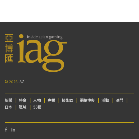
© 2026
IAG
新聞
特寫
人物
專欄
技術談
網絡博彩
活動
澳門
日本
區域
50强