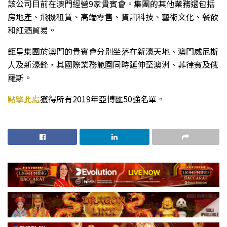
該公司目前在澳門經營9家貴賓會。集團的其他業務還包括
房地產、飛機租賃、高端零售、資訊科技、藝術文化、餐飲
和紅酒貿易。
鉅星集團於澳門的貴賓會分別坐落在新濠天地、澳門威尼斯
人及新濠鋒，其國際業務範圍同時延伸至澳洲、菲律賓及俄
羅斯。
點擊此處
獲得所有2019年亞博匯50強名單。