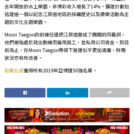
去年開放的水上樂園，非博彩收入增長了14%。擴建計劃包
括建造一個以紀念江原道地區的採礦歷史以及康樂活動為主
題的文化主題樂園。
Moon Taegon的前幾任還把江原道變成了醜聞的同義詞，
他們被指處於政治動機而僱用員工，並私用公司資金。到目
前為止，在Moon Taegon帶領下營運似乎更加清廉，財務
狀況亦有所改善。
點擊此處
獲得所有2019年亞博匯50強名單。