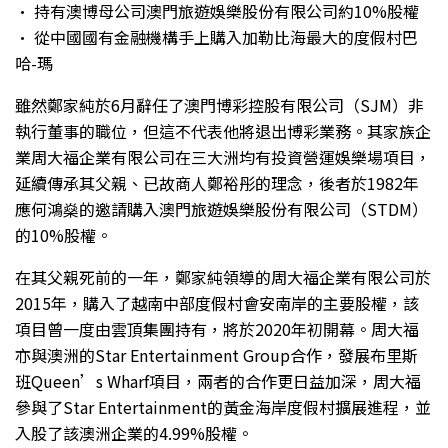
• 持有澳博母公司澳門旅遊娛樂股份有限公司約10%股權
• 從中國國有金融機構手上購入加勒比海最大的度假村巴
哈-瑪
雖然鄭家純於6月辭任了澳門博彩控股有限公司（SJM）非
執行董事的職位，但這不代表他將退出博彩業務。其家族企
業周大福企業有限公司在三大洲均有投資營運娛樂場項目，
延續傳承其父親、已故商人鄭裕彤的理念，後者於1982年
應何鴻燊的邀請購入澳門旅遊娛樂股份有限公司（STDM）
的10%股權。
在其父親死前的一年，鄭家純領導的周大福企業有限公司於
2015年，購入了越南中部度假村會安南岸的主要股權，該
項目曾一度由雲頂集團持有，將於2020年初開幕。周大福
亦與澳洲的Star Entertainment Group合作，發展布里斯
班Queen’s Wharf項目，兩者的合作更日益加深，周大福
參與了Star Entertainment的黃金海岸度假村擴展進程，並
入股了該澳洲企業的4.99%股權。