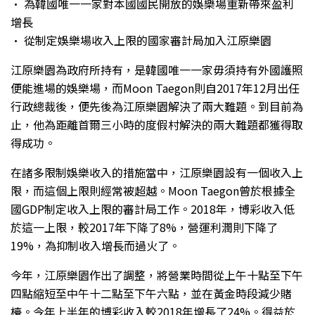
• 為韓國唯一一家對本國國民開放的娛樂場重新帶來盈利
增長
• 從制定娛樂場收入上限的國家審計局加入江原樂園
江原樂園為政府所持有，是韓國唯一一家毋須持有外國護照
便能進場的娛樂場，而Moon Taegon則自2017年12月出任
行政總裁後，便先後為江原樂園解決了兩大難題。到目前為
止，他為距離首爾三小時的度假村解決的兩大難題都獲得取
得成功。
在諸多限制娛樂收入的措施當中，江原樂園設有一個收入上
限，而這個上限則經常被超越。Moon Taegon曾於根據全
國GDP制定收入上限的審計局工作。2018年，博彩收入低
於這一上限，較2017年下降了8%，營運利潤則下降了
19%，為抑制收入增長而過火了。
今年，江原樂園作出了調整，將營業時間從上午十點至下午
四點縮短至中午十二點至下午六點，並在黃金時段減少賭
檯。今年上半年的博彩收入較2018年增長了24%。得益於