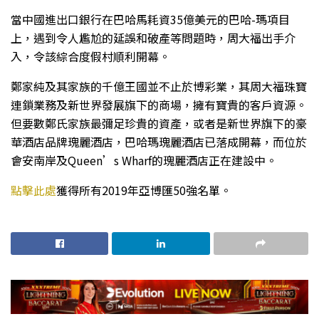
當中國進出口銀行在巴哈馬耗資35億美元的巴哈-瑪項目
上，遇到令人尷尬的延誤和破產等問題時，周大福出手介
入，令該綜合度假村順利開幕。
鄭家純及其家族的千億王國並不止於博彩業，其周大福珠寶
連鎖業務及新世界發展旗下的商場，擁有寶貴的客戶資源。
但要數鄭氏家族最彌足珍貴的資產，或者是新世界旗下的豪
華酒店品牌瑰麗酒店，巴哈瑪瑰麗酒店已落成開幕，而位於
會安南岸及Queen’s Wharf的瑰麗酒店正在建設中。
點擊此處
獲得所有2019年亞博匯50強名單。