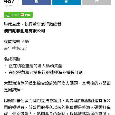
487
VIEWS
聯席主席、執行董事兼行政總裁
澳門勵駿創建有限公司
權能指數: 665
去年排名: 37
名成事跡
• 正在積極重建的漁人碼頭資產
• 在佛得角和老撾進行的積極海外擴張計劃
大型海濱休閒娛樂綜合設施澳門漁人碼頭，其背後的老闆正
是周錦輝。
周錦輝曾任澳門澳門立法會議員，現為澳門勵駿創建有限公
司的領導者，該公司的長久以來的抱負便是將漁人碼頭打造
成一個充滿活力、熱鬧非凡的熱點，以挑戰路氹城的巨頭。