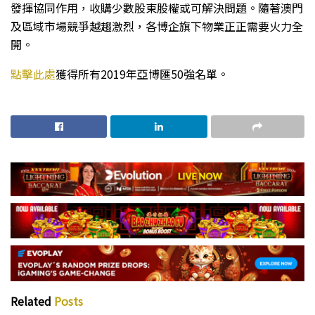
發揮協同作用，收購少數股東股權或可解決問題。隨著澳門
及區域市場競爭越趨激烈，各博企旗下物業正正需要火力全
開。
點擊此處
獲得所有2019年亞博匯50強名單。
Related
Posts