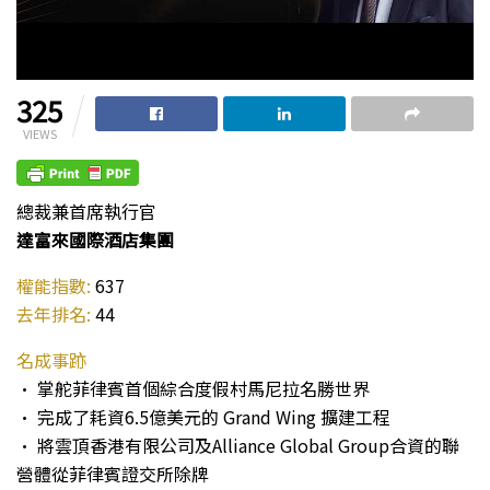
325
VIEWS
總裁兼首席執行官
達富來國際酒店集團
權能指數:
637
去年排名:
44
名成事跡
• 掌舵菲律賓首個綜合度假村馬尼拉名勝世界
• 完成了耗資6.5億美元的 Grand Wing 擴建工程
• 將雲頂香港有限公司及Alliance Global Group合資的聯
營體從菲律賓證交所除牌