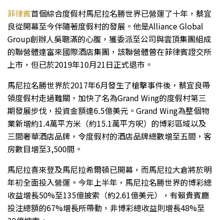
菲律賓
首個綜合度假村馬尼拉名勝世界已營運了十年，蔡宜
良從開幕至今伴隨著度假村的發展。他是Alliance Global
Group創辦人吳聰滿的心腹，獲委派至公司與雲頂集團組成
的聯營體達富來國際酒店集團，該聯營體曾在菲律賓證交所
上市，但已於2019年10月21日正式退市。
馬尼拉名勝世界於2017年6月發生了槍擊事件後，蔡宜良帶
領度假村走過難關，加快了名為Grand Wing的度假村第三
期發展步伐，投資金額達6.5億美元。Grand Wing為整個物
業新增約1.4萬平方米（約15.1萬平方呎）的博彩區域以及
三間奢華酒店品牌，令度假村的酒店品牌總數增至五間，客
房數目增至3,500間。
馬尼拉喜來登及馬尼拉希爾頓已開幕，而馬尼拉大倉將於明
年初全面投入營運。今年上半年，馬尼拉名勝世界的博彩總
收益增長50%至135億披索（約2.61億美元），有賴貴賓廳
投注總額的67%增長所帶動，非博彩總收益則增長48%至