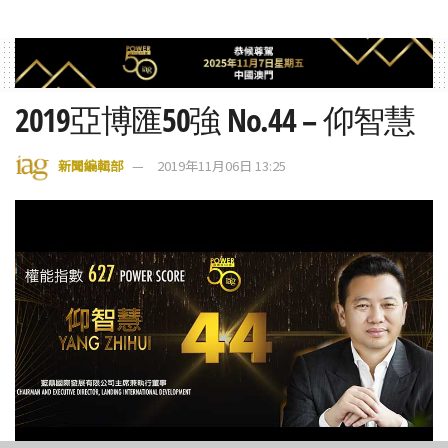
2019亞博匯50強 No.44 – 仰智慧
新聞編輯部
2019年11月06日 13:25