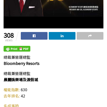
308
VIEWS
總裁兼營運總監
Bloomberry Resorts
總裁兼營運總監
晨麗娛樂場及渡假城
權能指數:
630
去年排名:
42
名成事跡