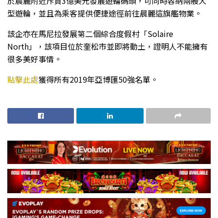
於晨麗附近斥資3億美元發展遊輪碼頭，可同時容納兩艘大
型遊輪，並且為乘客提供便捷途徑前往晨麗這旗艦物業。
該企亦在馬尼拉發展第二個綜合度假村「Solaire
North」，該項目位於奎松市並即將動土，證明人不能擁有
很多美好事情。
點擊此處
獲得所有2019年亞博匯50強名單。