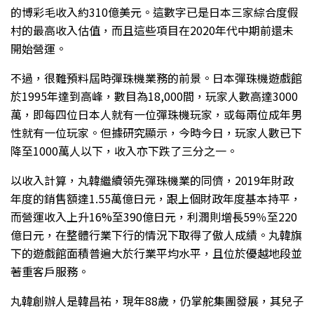
的博彩毛收入約310億美元。這數字已是日本三家綜合度假
村的最高收入估值，而且這些項目在2020年代中期前還未
開始營運。
不過，很難預料屆時彈珠機業務的前景。日本彈珠機遊戲館
於1995年達到高峰，數目為18,000間，玩家人數高達3000
萬，即每四位日本人就有一位彈珠機玩家，或每兩位成年男
性就有一位玩家。但據研究顯示，今時今日，玩家人數已下
降至1000萬人以下，收入亦下跌了三分之一。
以收入計算，丸韓繼續領先彈珠機業的同儕，2019年財政
年度的銷售額達1.55萬億日元，跟上個財政年度基本持平，
而營運收入上升16%至390億日元，利潤則增長59％至220
億日元，在整體行業下行的情況下取得了傲人成績。丸韓旗
下的遊戲館面積普遍大於行業平均水平，且位於優越地段並
著重客戶服務。
丸韓創辦人是韓昌祐，現年88歲，仍掌舵集團發展，其兒子