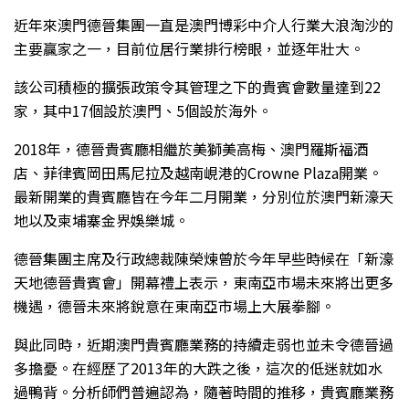
近年來澳門德晉集團一直是澳門博彩中介人行業大浪淘沙的
主要贏家之一，目前位居行業排行榜眼，並逐年壯大。
該公司積極的擴張政策令其管理之下的貴賓會數量達到22
家，其中17個設於澳門、5個設於海外。
2018年，德晉貴賓廳相繼於美獅美高梅、澳門羅斯福酒
店、菲律賓岡田馬尼拉及越南峴港的Crowne Plaza開業。
最新開業的貴賓廳皆在今年二月開業，分別位於澳門新濠天
地以及柬埔寨金界娛樂城。
德晉集團主席及行政總裁陳榮煉曾於今年早些時候在「新濠
天地德晉貴賓會」開幕禮上表示，東南亞市場未來將出更多
機遇，德晉未來將銳意在東南亞市場上大展拳腳。
與此同時，近期澳門貴賓廳業務的持續走弱也並未令德晉過
多擔憂。在經歷了2013年的大跌之後，這次的低迷就如水
過鴨背。分析師們普遍認為，隨著時間的推移，貴賓廳業務