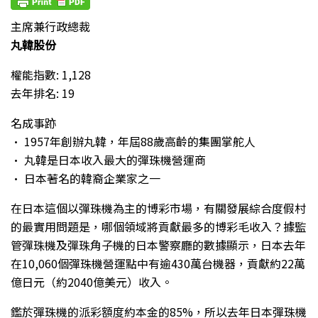
主席兼行政總裁
丸韓股份
權能指數: 1,128
去年排名: 19
名成事跡
• 1957年創辦丸韓，年屆88歲高齡的集團掌舵人
• 丸韓是日本收入最大的彈珠機營運商
• 日本著名的韓裔企業家之一
在日本這個以彈珠機為主的博彩市場，有關發展綜合度假村
的最實用問題是，哪個領域將貢獻最多的博彩毛收入？據監
管彈珠機及彈珠角子機的日本警察廳的數據顯示，日本去年
在10,060個彈珠機營運點中有逾430萬台機器，貢獻約22萬
億日元（約2040億美元）收入。
鑑於彈珠機的派彩額度約本金的85%，所以去年日本彈珠機