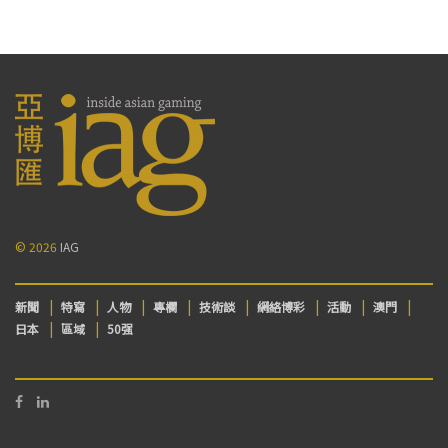
© 2026
IAG
新聞
特寫
人物
專欄
技術談
網絡博彩
活動
澳門
日本
區域
50强