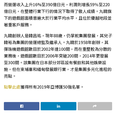
而營運收入上升16%至390億日元，利潤則增長59％至220
億日元，在整體行業下行的情況下取得了傲人成績。丸韓旗
下的遊戲館面積普遍大於行業平均水平，且位於優越地段並
著重客戶服務。
丸韓創辦人是韓昌祐，現年88歲，仍掌舵集團發展，其兒子
韓裕為集團的營運總監及繼承人。丸韓於1958年創辦，其
彈珠機遊戲館數目於2002年達100間，而在重整較為分散的
業務後，遊戲館數目於2006年突破200間，2014年更發展
至300間。該集團在日本部分郊區設有餐飲和其他娛樂設
施，但在柬埔寨和緬甸發展銀行業，才是集團多元化進程的
亮點。
點擊此處
獲得所有2019年亞博匯50強名單。