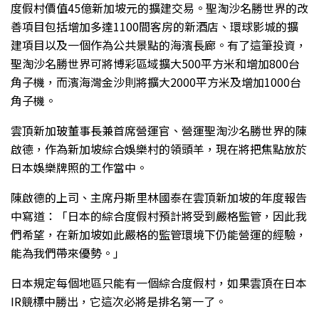
度假村價值45億新加坡元的擴建交易。聖淘沙名勝世界的改
善項目包括增加多達1100間客房的新酒店、環球影城的擴
建項目以及一個作為公共景點的海濱長廊。有了這筆投資，
聖淘沙名勝世界可將博彩區域擴大500平方米和增加800台
角子機，而濱海灣金沙則將擴大2000平方米及增加1000台
角子機。
雲頂新加玻董事長兼首席營運官、營運聖淘沙名勝世界的陳
啟德，作為新加坡綜合娛樂村的領頭羊，現在將把焦點放於
日本娛樂牌照的工作當中。
陳啟德的上司、主席丹斯里林國泰在雲頂新加坡的年度報告
中寫道：「日本的綜合度假村預計將受到嚴格監管，因此我
們希望，在新加坡如此嚴格的監管環境下仍能營運的經驗，
能為我們帶來優勢。」
日本規定每個地區只能有一個綜合度假村，如果雲頂在日本
IR競標中勝出，它這次必將是排名第一了。