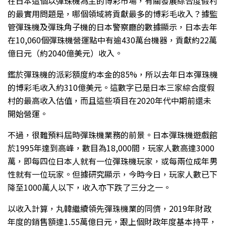
在日本這個以彈珠機為主的博彩市場，有關發展綜合度假村
的最實用問題是，哪個領域將貢獻最多的博彩毛收入？據監
管彈珠機及彈珠角子機的日本警察廳的數據顯示，日本去年
在10,060個彈珠機營運點中有逾430萬台機器，貢獻約22萬
億日元（約2040億美元）收入。
鑑於彈珠機的派彩額度約本金的85%，所以去年日本彈珠機
的博彩毛收入約310億美元。這數字已是日本三家綜合度假
村的最高收入估值，而且這些項目在2020年代中期前還未
開始營運。
不過，很難預料屆時彈珠機業務的前景。日本彈珠機遊戲館
於1995年達到高峰，數目為18,000間，玩家人數高達3000
萬，即每四位日本人就有一位彈珠機玩家，或每兩位成年男
性就有一位玩家。但據研究顯示，今時今日，玩家人數已下
降至1000萬人以下，收入亦下跌了三分之一。
以收入計算，丸韓繼續領先彈珠機業的同儕，2019年財政
年度的銷售額達1.55萬億日元，跟上個財政年度基本持平，