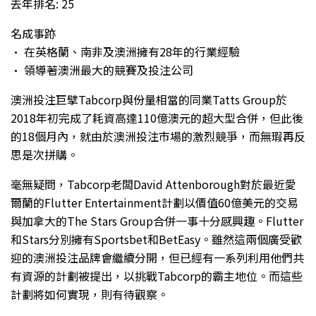
去年排名: 25
名成事跡
• 在英格蘭、南非及澳洲擁有28年的行業經驗
• 領導著澳洲最大的競賽及投注公司
澳洲投注巨擘Tabcorp與份量相當的同業Tatts Group於
2018年初完成了耗資高達110億澳元的超大型合併，但此後
的18個月內，就由於澳洲投注市場的激烈競爭，而無瑕再反
思是次拼購。
毫無疑問，Tabcorp老闆David Attenborough對於最近愛
爾蘭的Flutter Entertainment計劃以價值60億美元的交易
與加拿大的The Stars Group合併一事十分感興趣。Flutter
和Stars分別擁有Sportsbet和BetEasy。雖然這兩個廣受歡
迎的澳洲投注品牌會繼續分開，但已經有一系列利用他們共
有資源的計劃被提出，以挑戰Tabcorp的霸主地位。而這些
計劃將如何實現，則有待觀察。