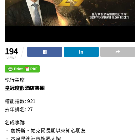
194
VIEWS
執行主席
皇冠度假酒店集團
權能指數: 921
去年排名: 27
名成事跡
• 詹姆斯・帕克爾長期以來知心朋友
• 本身是澳洲傳媒界大腕