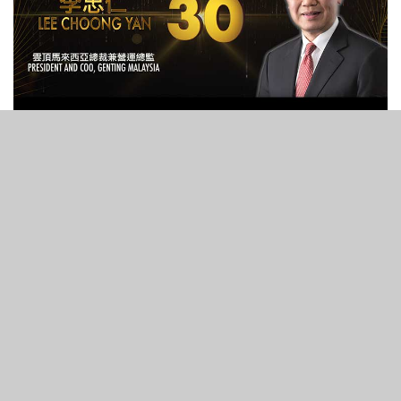
344
VIEWS
總裁兼營運總監
雲頂馬來西亞
權能指數: 916
去年排名: 31
名成事跡
• 完成集團「傳家寶」雲頂世界價值23億美元的雲頂綜合