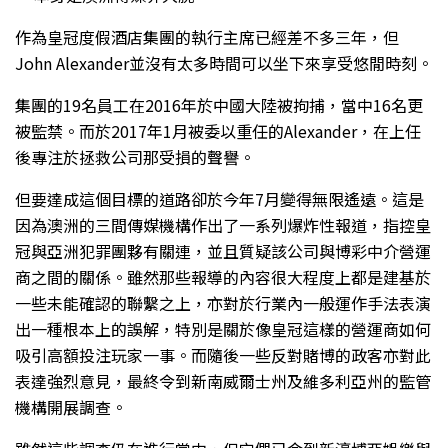
作為皇冠度假酒店集團的執行主席已經差不多三年，但
John Alexander並沒有太多時間可以坐下來享受悠閒時刻。
集團的19名員工在2016年於中國大陸被拘捕，當中16名更
被監禁。而於2017年1月被委以重任的Alexander，在上任
後專注於拯救公司那受損的聲譽。
但要達成這個目標的道路卻於今年7月變得無限遙遠。這是
因為澳洲的三間傳媒機構作出了一系列爆炸性報道，指控皇
冠與亞洲犯罪團夥有關連，並且質疑該公司與博彩中介營運
商之間的關係。雖然那些報導的內容很大程度上都是建基於
一些未能確認的聯繫之上，亦對於行業內一般運作手法表演
出一種根本上的誤解，特別是關於像皇冠這樣的營運商如何
吸引高額投注玩家一事。而隨後一些反對賭博的政客亦對此
表達強烈意見，最終令到新南威爾士州及維多利亞州的監管
機構開展調查。