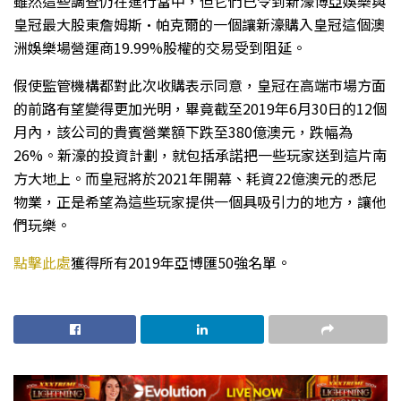
雖然這些調查仍在進行當中，但它們已令到新濠博亞娛樂與
皇冠最大股東詹姆斯·帕克爾的一個讓新濠購入皇冠這個澳
洲娛樂場營運商19.99%股權的交易受到阻延。
假使監管機構都對此次收購表示同意，皇冠在高端市場方面
的前路有望變得更加光明，畢竟截至2019年6月30日的12個
月內，該公司的貴賓營業額下跌至380億澳元，跌幅為
26%。新濠的投資計劃，就包括承諾把一些玩家送到這片南
方大地上。而皇冠將於2021年開幕、耗資22億澳元的悉尼
物業，正是希望為這些玩家提供一個具吸引力的地方，讓他
們玩樂。
點擊此處
獲得所有2019年亞博匯50強名單。