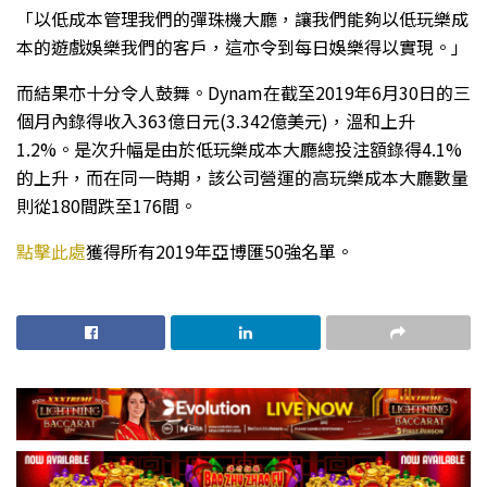
「以低成本管理我們的彈珠機大廳，讓我們能夠以低玩樂成
本的遊戲娛樂我們的客戶，這亦令到每日娛樂得以實現。」
而結果亦十分令人鼓舞。Dynam在截至2019年6月30日的三
個月內錄得收入363億日元(3.342億美元)，溫和上升
1.2%。是次升幅是由於低玩樂成本大廳總投注額錄得4.1%
的上升，而在同一時期，該公司營運的高玩樂成本大廳數量
則從180間跌至176間。
點擊此處
獲得所有2019年亞博匯50強名單。