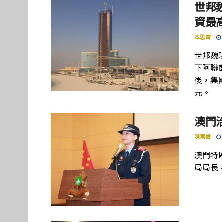
世邦
資最高
本思齊
世邦魏
下阿聯酋項
後，集團
元。
澳門
陳嘉俊
澳門特
局局長