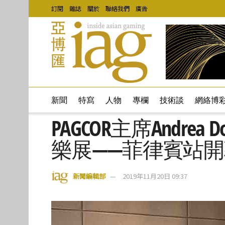
訂閱
雜誌
關於
聯絡我們
廣告
新聞
特寫
人物
專欄
技術談
網絡博
PAGCOR主席Andre
樂展——菲律賓站
新聞編輯部
2019年11月20日 09:37