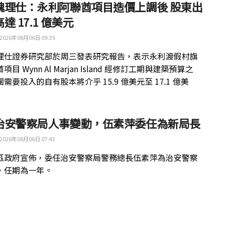
魏理仕：永利阿聯酋項目造價上調後 股東出
達 17.1 億美元
2026年08月06日 09:35
理仕證券研究部於周三發表研究報告，表示永利渡假村旗
目 Wynn Al Marjan Island 經修訂工期與建築預算之
需要投入的自有股本將介乎 15.9 億美元至 17.1 億美
治安警察局人事變動，伍素萍委任為新局長
2026年08月06日 07:43
區政府宣佈，委任治安警察局警務總長伍素萍為治安警察
，任期為一年。