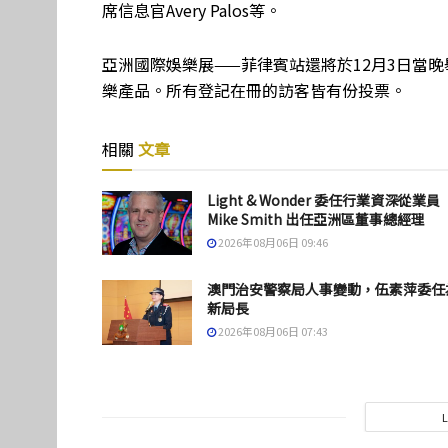
席信息官Avery Palos等。
亞洲國際娛樂展——菲律賓站還將於12月3日當
樂產品。所有登記在冊的訪客皆有份投票。
相關
文章
Light & Wonder 委任行業資深從業員
Mike Smith 出任亞洲區董事總經理
2026年08月06日 09:46
澳門治安警察局人事變動，伍素萍委任
新局長
2026年08月06日 07:43