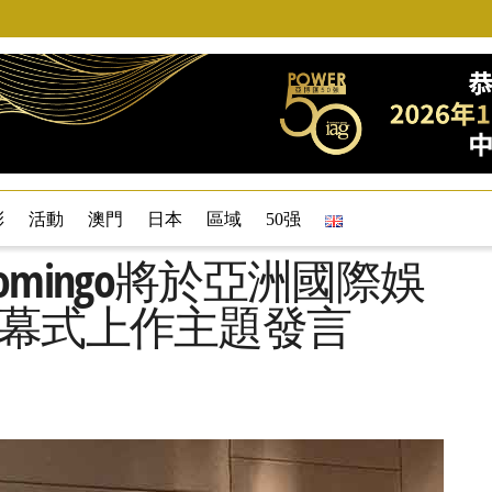
彩
活動
澳門
日本
區域
50强
a Domingo將於亞洲國際娛
開幕式上作主題發言