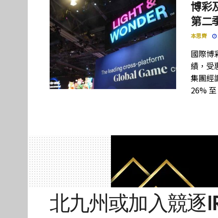
博彩及
第二季
本思齊
國際博彩設
績，受惠
集團經調
26% 至
北九州或加入競逐I