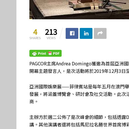
4
213
SHARES
VIEWS
PAGCOR主席Andrea Domingo獲邀為首屆亞洲國際娛
開幕主題發言人，是次活動將於2019年12月3
亞洲國際娛樂展——菲律賓站是每年五月在澳門
發展，將涵蓋博覽會、研討會及社交活動。此次活
商。
主辦方於週二公佈了是次峰會的細節，包括透露Do
講。其他演講者還將包括馬尼拉名勝世界首席博彩營運